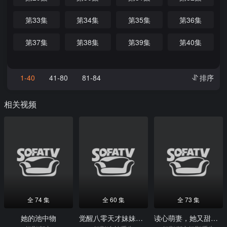
第33集
第34集
第35集
第36集
第37集
第38集
第39集
第40集
1-40
41-80
81-84
排序
相关视频
全 74 集
全 60 集
全 73 集
她的池中物
觉醒八零天才妹妹是祖宗
读心萌妻，她又甜又嚣张