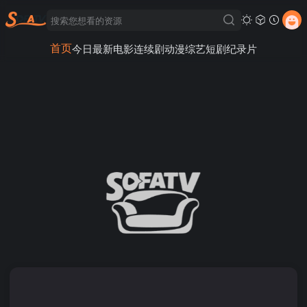
首页
今日最新
电影
连续剧
动漫
综艺
短剧
纪录片