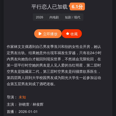
平行恋人已加载
6.1分
2026
内地剧
短剧
/
现代
立即播放
收藏
作家林文文偶遇到自己男友季淮川和别的女性去开房，她认
定男友出轨。结果她意外出现车祸发生穿越，只有在24小时
内男友向她告白才能回到现实世界，不然就会无限轮回，在
第一层平行时空她的男友是人见人爱的当红明星，第二层时
空男友是隐藏富二代，第三层时空男友是闷骚禁欲系医生，
第四层两人回到大学校园男友成为阳光大学生一起参加运动
会第五层男友则成了酒吧老板。
导演：
未知
主演：
孙晓萱
/
林俊辉
首播：
2026-01-01