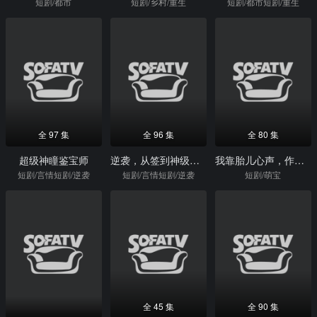
短剧/都市
短剧/乡村/重生
短剧/都市短剧/重生
全 97 集
全 96 集
全 80 集
超级神瞳鉴宝师
逆袭，从签到神级姐姐开始
我靠胎儿心声，作精夫人逆袭成霍家团宠
短剧/言情短剧/逆袭
短剧/言情短剧/逆袭
短剧/萌宝
全 45 集
全 90 集