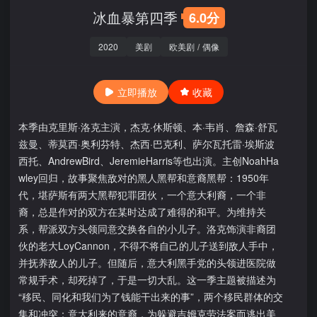
冰血暴第四季
6.0分
2020
美剧
欧美剧
/
偶像
立即播放
收藏
本季由克里斯·洛克主演，杰克·休斯顿、本·韦肖、詹森·舒瓦
兹曼、蒂莫西·奥利芬特、杰西·巴克利、萨尔瓦托雷·埃斯波
西托、AndrewBird、JeremieHarris等也出演。主创NoahHa
wley回归，故事聚焦敌对的黑人黑帮和意裔黑帮：1950年
代，堪萨斯有两大黑帮犯罪团伙，一个意大利裔，一个非
裔，总是作对的双方在某时达成了难得的和平。为维持关
系，帮派双方头领同意交换各自的小儿子。洛克饰演非裔团
伙的老大LoyCannon，不得不将自己的儿子送到敌人手中，
并抚养敌人的儿子。但随后，意大利黑手党的头领进医院做
常规手术，却死掉了，于是一切大乱。这一季主题被描述为
“移民、同化和我们为了钱能干出来的事”，两个移民群体的交
集和冲突：意大利来的意裔，为躲避吉姆克劳法案而逃出美