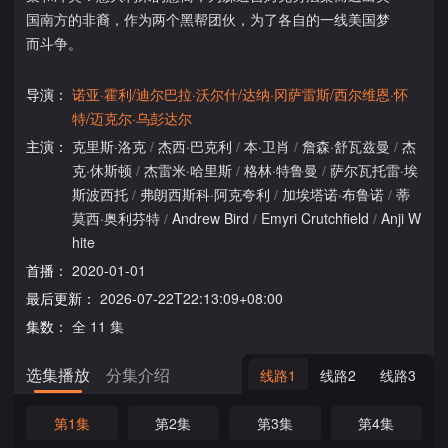
国南方的非裔，作为两个黑帮团伙，为了各自的一线美国梦
而斗争。
导演：
诺亚·霍利/迪尔巴拉·沃尔什/达纳·冈萨雷斯/西尔维恩·怀
特/迈克尔·乌彭达尔
主演：
克里斯·洛克
/
杰西·巴克利
/
本·卫肖
/
詹森·舒瓦兹曼
/
杰
克·休斯顿
/
杰雷米·哈里斯
/
格林·特鲁曼
/
萨尔瓦托雷·埃
斯波西托
/
弗朗西斯科·阿克夸利
/
加埃塔诺·布鲁诺
/
蒂
莫西·奥利芬特
/
Andrew Bird
/
Emyri Crutchfield
/
Anji W
hite
首播：
2020-01-01
最后更新：
2026-07-22T22:13:09+08:00
集数：
全 11 集
选集播放
分集介绍
线路1
线路2
线路3
第1集
第2集
第3集
第4集