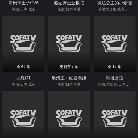
新网球王子OVA
假面骑士亚极陀
魔法公主的小烦恼
热血/日本动漫
热血/日本动漫
动漫大合集/经典国漫/热血/日本动漫
全 64 集
更新至 4 集
全 14 集
龙珠GT
航海王：红发歌姬
蜜桃女孩
热血/日本动漫
热血/日本动漫
热血/爱情片/日本动漫