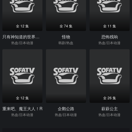
全 12 集
全 74 集
全 11 集
只有神知道的世界女神篇
怪物
恐怖残响
热血/日本动漫
韩剧/热血
热血/日本动漫
全 12 集
全 26 集
重来吧、魔王大人！R
企鹅公路
萩萩公主
热血/日本动漫
热血/日本动漫
热血/日本动漫