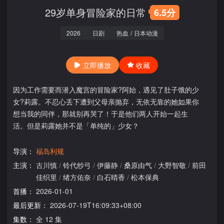
29岁单身冒险家的日常
6.5分
2026
日剧
热血
/
日本动漫
立即播放
收藏
因为工作需要而潜入魔宫的冒险家?阿始，遇见了肚子饿的少
女?莉露。不忍心丢下遭到父母亲抛弃，无依无靠的她如果你
想当我的同伴，那就别再哭了！于是他们两人开始一起生
活。但是莉露她并不是「单纯的」少女？
导演：
福岛利规
主演：
古川慎
/
铃代纱弓
/
伊藤静
/
桑原由气
/
大野智敬
/
前田
佳织里
/
绪方佑奈
/
白石晴香
/
松本保典
首播：
2026-01-01
最后更新：
2026-07-19T16:09:33+08:00
集数：
全 12 集