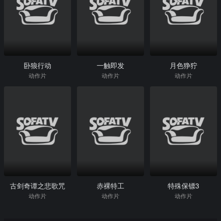
卧狼行动
一触即发
月色狰狞
动作片
动作片
动作片
古剑奇谭之悲歌咒
赤裸特工
特殊保镖3
动作片
动作片
动作片