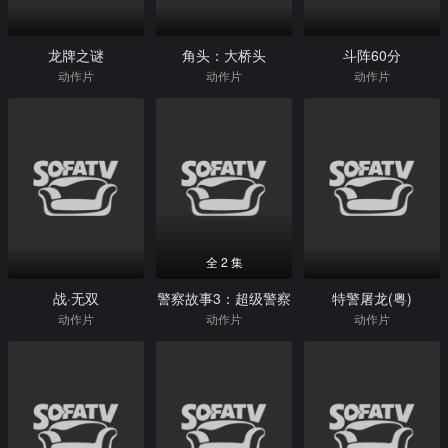
龙牌之谜
角头：大桥头
斗阵60分
动作片
动作片
动作片
全 2 集
战·无双
警察故事3：超级警察
特警屠龙(粤)
动作片
动作片
动作片