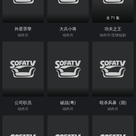
全 71 集
外星罪孽
大兵小将
功夫之王
动作片
动作片
动作片/言情短剧
公司职员
破战(粤)
暗杀风暴（国)
动作片
动作片
动作片