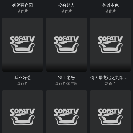
奶奶强盗团
变身超人
英雄本色
动作片
动作片
动作片
我不好惹
特工老爸
倚天屠龙记之九阳神功(粤)
动作片
动作片/国产剧
动作片