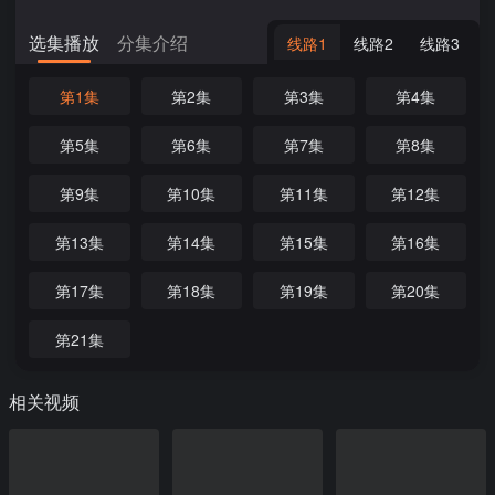
选集播放
分集介绍
线路1
线路2
线路3
第1集
第2集
第3集
第4集
第5集
第6集
第7集
第8集
第9集
第10集
第11集
第12集
第13集
第14集
第15集
第16集
第17集
第18集
第19集
第20集
第21集
相关视频