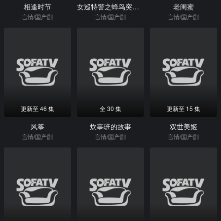
相逢时节
女巡特警之蜂鸟突击队
老闺蜜
言情/国产剧
言情/国产剧
言情/国产剧
更新至 46 集
全 30 集
更新至 15 集
风筝
炊事班的故事
双世美姬
言情/国产剧
言情/国产剧
言情/国产剧