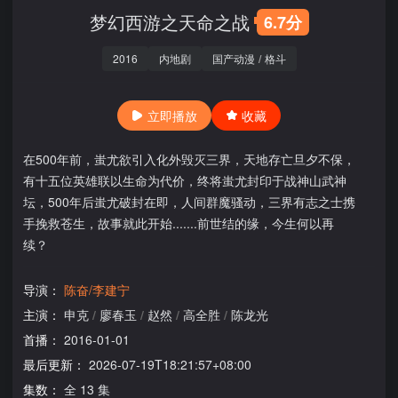
梦幻西游之天命之战
6.7分
2016
内地剧
国产动漫
/
格斗
立即播放
收藏
在500年前，蚩尤欲引入化外毁灭三界，天地存亡旦夕不保，
有十五位英雄联以生命为代价，终将蚩尤封印于战神山武神
坛，500年后蚩尤破封在即，人间群魔骚动，三界有志之士携
手挽救苍生，故事就此开始.......前世结的缘，今生何以再
续？
导演：
陈奋/李建宁
主演：
申克
/
廖春玉
/
赵然
/
高全胜
/
陈龙光
首播：
2016-01-01
最后更新：
2026-07-19T18:21:57+08:00
集数：
全 13 集