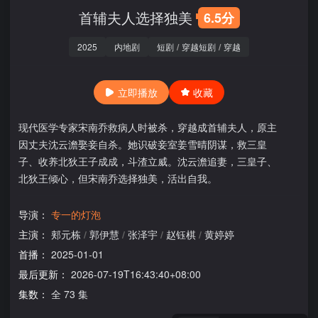
首辅夫人选择独美
6.5分
2025
内地剧
短剧
/
穿越短剧
/
穿越
立即播放
收藏
现代医学专家宋南乔救病人时被杀，穿越成首辅夫人，原主
因丈夫沈云澹娶妾自杀。她识破妾室姜雪晴阴谋，救三皇
子、收养北狄王子成成，斗渣立威。沈云澹追妻，三皇子、
北狄王倾心，但宋南乔选择独美，活出自我。
导演：
专一的灯泡
主演：
郏元栋
/
郭伊慧
/
张泽宇
/
赵钰棋
/
黄婷婷
首播：
2025-01-01
最后更新：
2026-07-19T16:43:40+08:00
集数：
全 73 集