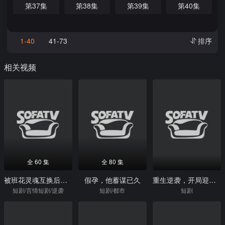
第37集
第38集
第39集
第40集
1-40
41-73
排序
相关视频
全 60 集
全 80 集
被班花灵魂互换后，我决定这样做
假孕，他蓄谋已久
重生逆袭，开局迎娶白富美
短剧/言情短剧/逆袭
短剧/都市
短剧