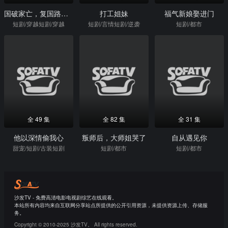
国破家亡，复国路上尽风流
打工姐妹
福气新娘娶进门
短剧/穿越短剧/穿越
短剧/言情短剧/逆袭
短剧/都市
全 49 集
全 82 集
全 31 集
他以深情偷我心
叛师后，大师姐哭了
自从遇见你
甜宠/短剧/古装短剧
短剧/都市
短剧/都市
沙发TV - 免费高清电影电视剧综艺在线观看。
本站所有内容均来自互联网分享站点所提供的公开引用资源，未提供资源上传、存储服
务。
Copyright © 2010-2025 沙发TV。 All rights reserved.