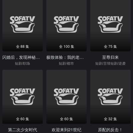
全 88 集
全 100 集
全 75 集
闪婚后，发现神秘老公是上司
极致体验：我的老婆是美人鱼
至尊归来
短剧/职场
短剧/都市
短剧/言情短剧/逆袭
全 60 集
全 60 集
全 32 集
第二次少女时代
欢迎来到21世纪
原配的反击！