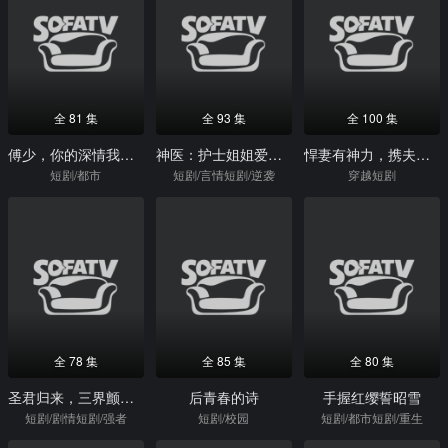
全 81 集
全 93 集
全 100 集
傅少，你的深情我不配
神医：护士姐姐爱上我
悍妻有神力，携夫筑良田
短剧/都市
短剧/言情短剧/逆袭
穿越短剧
全 78 集
全 85 集
全 80 集
圣君归来，三界颤抖吧
后青春的诗
手握红缨誓昭雪
短剧/剧情短剧/强者
短剧/校园
短剧/都市短剧/重生