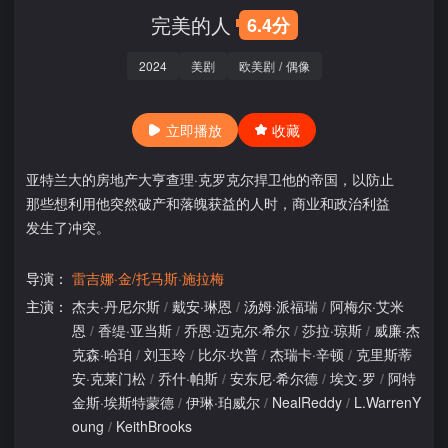
完美的人
6.4分
2024
美剧
欧美剧
/
偶像
立即播放
收藏
亚特兰大的房地产大亨查理·克罗克尔捍卫他的帝国，以防止
那些想利用他突然破产和落魄获益的人时，商业和政治利益
发生了冲突。
导演：
雷吉娜·金/托马斯·施拉梅
主演：
杰夫·丹尼尔斯
/
戴安·琳恩
/
汤姆·派福瑞
/
阿梅尔·艾米
恩
/
香缇·亚当斯
/
乔恩·迈克尔·希尔
/
莎拉·琼斯
/
威廉·杰
克森·哈珀
/
刘玉玲
/
比尔·坎普
/
杰瑞卡·辛顿
/
克里斯蒂
安·克莱门松
/
乔什·帕斯
/
安东尼·希尔德
/
埃文·罗
/
阿特
金斯·埃斯特蒙德
/
伊琳·珀威尔
/
NealReddy
/
L.WarrenY
oung
/
KeithBrooks