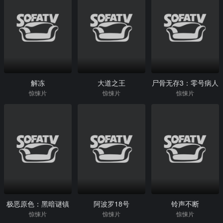
解冻
大道之王
尸骨无存3：零号病人
惊悚片
惊悚片
惊悚片
极恶原色：黑暗谜镇
阿波罗18号
铃声不断
惊悚片
惊悚片
惊悚片