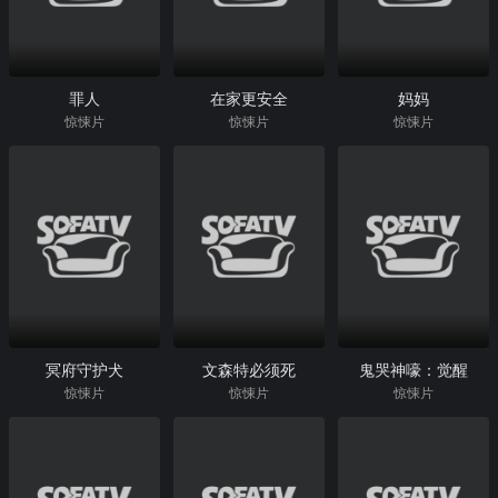
罪人
在家更安全
妈妈
惊悚片
惊悚片
惊悚片
冥府守护犬
文森特必须死
鬼哭神嚎：觉醒
惊悚片
惊悚片
惊悚片