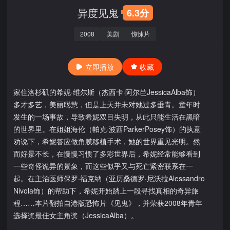
异度见鬼
6.3分
2008
美剧
惊悚片
立即播放
收藏
家住洛杉矶的希妮·维尔斯（杰西卡·阿尔芭JessicaAlba饰）
多才多艺，美丽聪慧，但是上天并未对她过多垂青。童年时
发生的一场事故，导致希妮双目失明，从此只能生活在黑暗
的世界里。在姐姐海伦（帕克·波西ParkerPosey饰）的执意
劝说下，希妮答应做角膜移植手术，她的世界重见光明。然
而好景不长，在慢慢习惯了多彩世界后，希妮经常能够看到
一些奇怪诡异的景象，而这些似乎又与死亡紧密联系在一
起。在主治医师保罗·福克纳（亚历桑德罗·尼沃拉Alessandro
Nivola饰）的帮助下，希妮开始踏上一段寻找真相的奇异旅
程……本片翻拍自港版恐怖片《见鬼》，并荣获2008年青年
选择奖最佳女主角奖（JessicaAlba）。