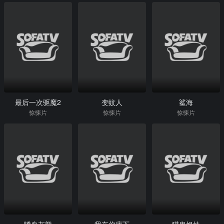
最后一次驱魔2
变蚊人
鲨海
惊悚片
惊悚片
惊悚片
嗜血灰熊
我在你床下
猎鬼姐妹