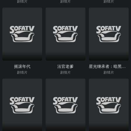
剧情片
剧情片
剧情片
摇滚年代
法官老爹
星光继承者：暗黑仙境
剧情片
剧情片
剧情片