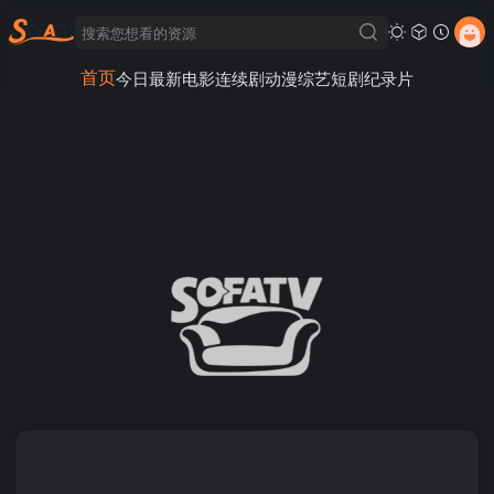
首页
今日最新
电影
连续剧
动漫
综艺
短剧
纪录片