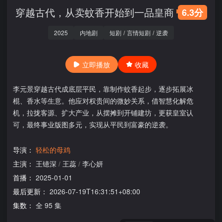
穿越古代，从卖蚊香开始到一品皇商
6.3分
2025
内地剧
短剧
/
言情短剧
/
逆袭
立即播放
收藏
李元景穿越古代成底层平民，靠制作蚊香起步，逐步拓展冰
棍、香水等生意。他应对权贵间的微妙关系，借智慧化解危
机，拉拢客源、扩大产业，从摆摊到开铺建坊，更获皇室认
可，最终事业版图多元，实现从平民到富豪的逆袭。
导演：
轻松的母鸡
主演：
王镱深
/
王蕊
/
李心妍
首播：
2025-01-01
最后更新：
2026-07-19T16:31:51+08:00
集数：
全 95 集