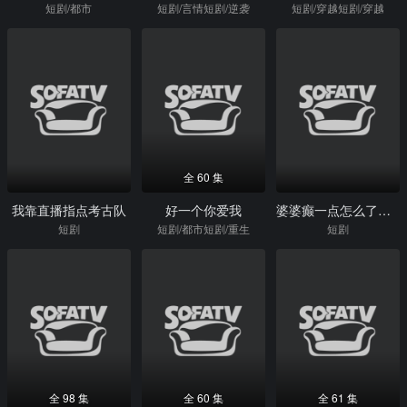
短剧/都市
短剧/言情短剧/逆袭
短剧/穿越短剧/穿越
全 60 集
我靠直播指点考古队
好一个你爱我
婆婆癫一点怎么了（七零重生：婆婆待我如亲）
短剧
短剧/都市短剧/重生
短剧
全 98 集
全 60 集
全 61 集