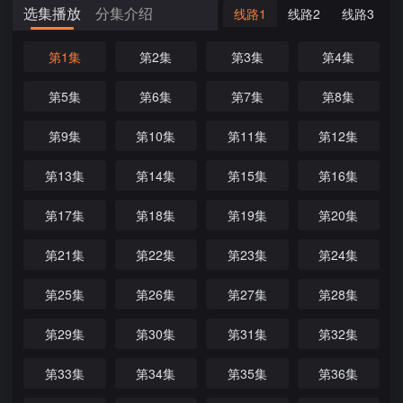
选集播放
分集介绍
线路1
线路2
线路3
第1集
第2集
第3集
第4集
第5集
第6集
第7集
第8集
第9集
第10集
第11集
第12集
第13集
第14集
第15集
第16集
第17集
第18集
第19集
第20集
第21集
第22集
第23集
第24集
第25集
第26集
第27集
第28集
第29集
第30集
第31集
第32集
第33集
第34集
第35集
第36集