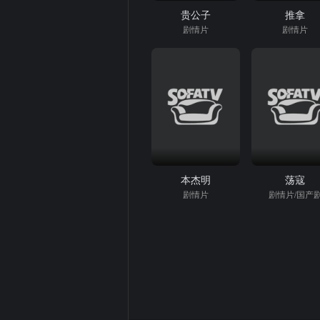
贵公子
推拿
剧情片
剧情片
本杰明
荡寇
剧情片
剧情片/国产