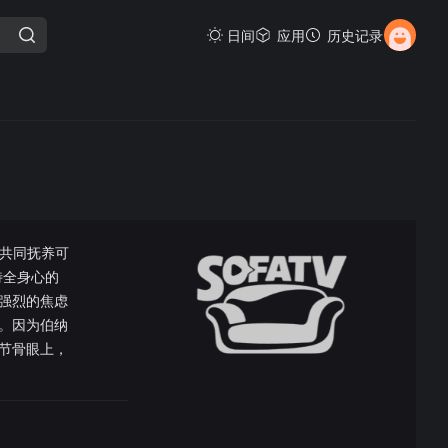
日间
应用
历史记录
两人共同抚养可
特全身心的
强烈的焦虑
。因为伯纳
节骨眼上，