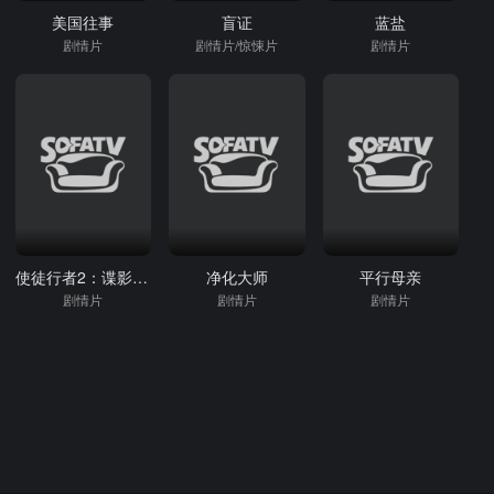
美国往事
盲证
蓝盐
剧情片
剧情片/惊悚片
剧情片
使徒行者2：谍影行动(粤)
净化大师
平行母亲
剧情片
剧情片
剧情片