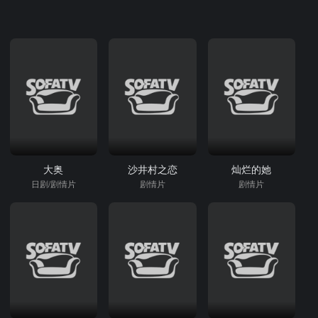
大奥
沙井村之恋
灿烂的她
日剧/剧情片
剧情片
剧情片