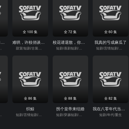
全 100 集
全 72 集
全 60 集
重生后祁爷娇妻又撒娇了
难哄，许枝俏谈个恋爱吧
校花请退散，你的好感度已清零
我真的亏成麻瓜了
短剧/重生
甜宠/短剧/古装短剧
短剧/喜剧短剧/逆袭
短剧/言情短剧/逆袭
全 86 集
全 88 集
全 82 集
织鲸
拐个皇帝来结婚
我在八零年代当后妈
短剧/逆袭
短剧/言情短剧/重生
短剧/穿越短剧/穿越
短剧/年代/重生