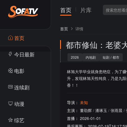
首页
片库
首页
详情
首页
都市修仙：老婆
今日最新
2026
内地剧
短剧
/
都市
电影
林旭大学毕业就身患绝症，为了赚
升，发现林旭天性纯良，乃是九阳
香！！
连续剧
导演：
未知
动漫
主演：
董劭辉
/
潘琢玉
/
张雨晨
/
首播：
2026-01-01
综艺
最后更新：
2026-07-19T16:17:5