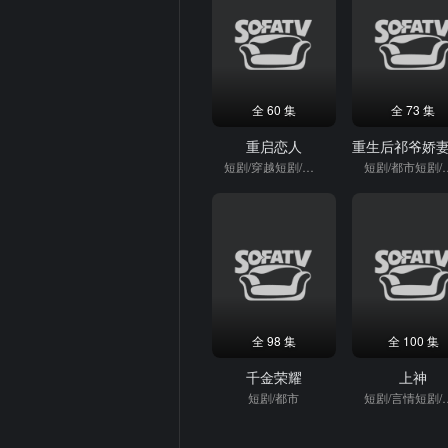
全 60 集
全 73 集
重启恋人
短剧/穿越短剧/穿越
短剧/都市
全 98 集
全 100 集
千金荣耀
上神
短剧/都市
短剧/言情