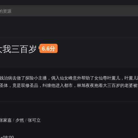
大我三百岁
6.6分
钱治病去做了探险小主播，偶入仙女峰意外帮助了女仙尊叶薰儿，叶薰儿
圣体，竟是双修圣品，纠缠他进入都市，林旭夜夜抱着大三百岁的老婆被
张家嘉
/
夕然
/
张可立
9+08:00