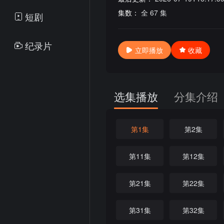
集数：
全 67 集
短剧
纪录片
立即播放
收藏
选集播放
分集介绍
第1集
第2集
第11集
第12集
第21集
第22集
第31集
第32集