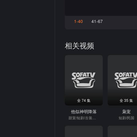
1-40
41-67
相关视频
全 74 集
全 35 集
他似神明降落
枭宠
甜宠/短剧/古装短剧
短剧/民国