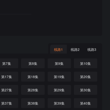
线路1
线路2
线路3
第7集
第8集
第9集
第10集
第17集
第18集
第19集
第20集
第27集
第28集
第29集
第30集
第37集
第38集
第39集
第40集