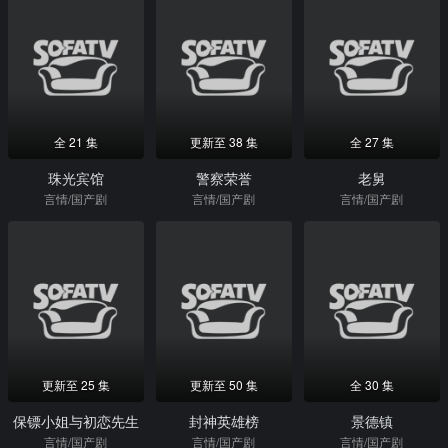
全 21 集
更新至 38 集
全 27 集
珠光宾馆
警察荣誉
老舅
言情/国产剧
言情/国产剧
言情/国产剧
更新至 25 集
更新至 50 集
全 30 集
保镖小姐与初恋先生
封神英雄榜
景德镇
言情/国产剧
言情/国产剧
言情/国产剧