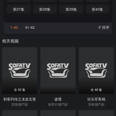
第37集
第38集
第39集
第40集
1-40
41-42
排序
相关视频
全 30 集
全 48 集
刺客列传之龙血玄黄
渗透
伙头军客栈
言情/国产剧
犯罪片/国产剧
言情/国产剧