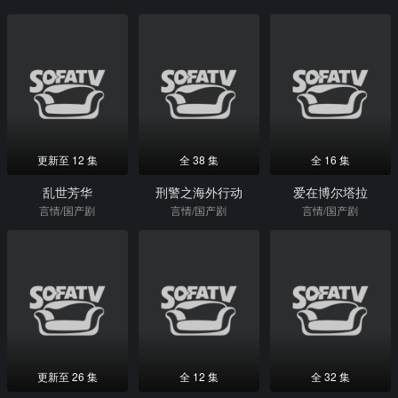
更新至 12 集
全 38 集
全 16 集
乱世芳华
刑警之海外行动
爱在博尔塔拉
言情/国产剧
言情/国产剧
言情/国产剧
更新至 26 集
全 12 集
全 32 集