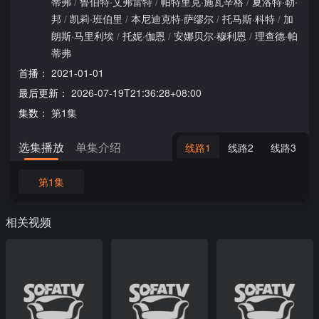
蒂弗
/
鲁伯特·艾弗雷特
/
帕特里克·施瓦辛格
/
夏洛特·勒·
邦
/
凯莉·班伯里
/
本尼迪克特·萨缪尔
/
托马斯·科特
/
加
朗斯·马里利埃
/
托妮·伽恩
/
安娜贝尔·穆利恩
/
理查德·帕
蒂弗
首播：
2021-01-01
最后更新：
2026-07-19T21:36:28+08:00
集数：
第1集
选集播放
单集介绍
线路1
线路2
线路3
第1集
相关视频