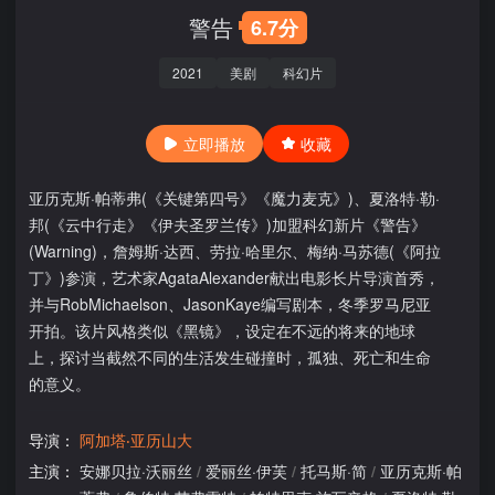
警告
6.7分
2021
美剧
科幻片
立即播放
收藏
亚历克斯·帕蒂弗(《关键第四号》《魔力麦克》)、夏洛特·勒·
邦(《云中行走》《伊夫圣罗兰传》)加盟科幻新片《警告》
(Warning)，詹姆斯·达西、劳拉·哈里尔、梅纳·马苏德(《阿拉
丁》)参演，艺术家AgataAlexander献出电影长片导演首秀，
并与RobMichaelson、JasonKaye编写剧本，冬季罗马尼亚
开拍。该片风格类似《黑镜》，设定在不远的将来的地球
上，探讨当截然不同的生活发生碰撞时，孤独、死亡和生命
的意义。
导演：
阿加塔‧亚历山大
主演：
安娜贝拉·沃丽丝
/
爱丽丝·伊芙
/
托马斯·简
/
亚历克斯·帕