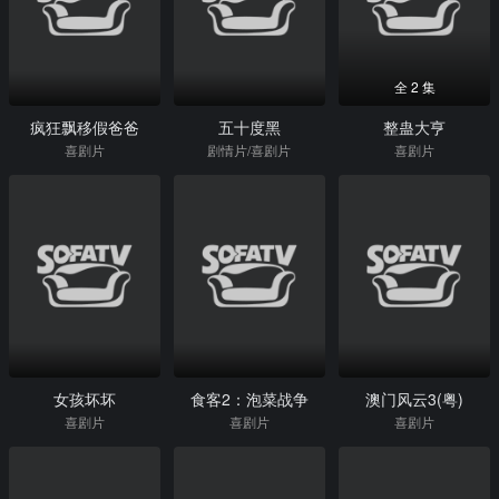
全 2 集
疯狂飘移假爸爸
五十度黑
整蛊大亨
喜剧片
剧情片/喜剧片
喜剧片
女孩坏坏
食客2：泡菜战争
澳门风云3(粤)
喜剧片
喜剧片
喜剧片