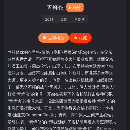
青蜂侠
6.6分
2011
美剧
喜剧片
立即播放
收藏
养尊处优的布里特•瑞德（塞斯•罗根SethRogen饰）在父亲
忽然离世之后，不得不开始经营庞大的报业集团。然而父亲
的员工加藤（周杰伦饰）出现，却让布里特的生活发生了彻
底的改变。加藤不仅能磨制出美味的咖啡，而且还是空手道
大师，更令人称奇的是，他是一名出色的机械师。加藤制造
了一部无坚不摧的战车“黑美人”，自此，俩人驾驶着“黑美人”
打着“青蜂侠”的名号，开始在夜幕下的洛杉矶打击各种犯罪。
“青蜂侠”的名号大震，报业集团也因大幅报道各种“青蜂侠”的
消息而发行量大增。可是，为了争得美女秘书丽诺尔（卡梅
隆•迪亚茨CameronDiaz饰）青睐，两个男人之间产生心结并
最终决裂。“青蜂侠”的行动威胁到了洛杉矶黑道大哥查德诺夫
斯基的势力，他决定不借任何代价铲除“青蜂侠”。危机重重之