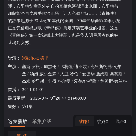
际，布里特父亲意外身亡的真相也逐渐浮出水面，布里特与
加藤能否再度联手惩治邪恶，让人充满期待……《青蜂侠》
的故事起源于20世纪30年代的美国，70年代华裔影星李小龙
正是凭借电视剧版《青蜂侠》典定其演艺事业的根基。这是
《青蜂侠》第一次被搬上大银幕，也是华人明星周杰伦的好
莱坞处女秀。
导演：
米歇尔·贡德里
主演：
塞斯·罗根
/
周杰伦
/
卡梅隆·迪亚兹
/
克里斯托弗·瓦尔
兹
/
汤姆·威尔金森
/
大卫·哈伯
/
爱德华·詹姆斯·奥莫斯
/
杰米·哈里斯
/
乍得·科尔曼
/
爱德华·福隆
/
詹姆斯·弗兰科
首播：
2011-01-01
最后更新：
2026-07-19T20:47:51+08:00
集数：
第1集
选集播放
单集介绍
线路1
线路2
线路3
第1集