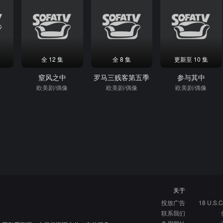
全 12 集
全 8 集
更新至 10 集
季
窒风之中
罗马三贱客第五季
参与其中
欧美剧/偶像
欧美剧/偶像
欧美剧/偶像
关于
投放广告
18 U.S.C
联系我们