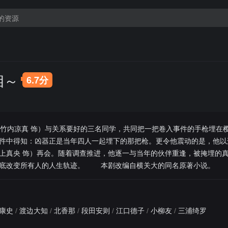
相～
6.7分
（竹内凉真 饰）与关系要好的三名同学，共同把一把卷入事件的手枪埋在
件中得知：凶器正是当年四人一起埋下的那把枪。更令他震动的是，他以
上真央 饰）再会。随着调查推进，他逐一与当年的伙伴重逢，被掩埋的
彻底改变所有人的人生轨迹。 本剧改编自横关大的同名原著小说。
康史
/
渡边大知
/
北香那
/
段田安则
/
江口德子
/
小柳友
/
三浦绮罗