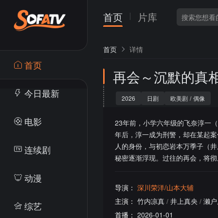
首页
片库
首页
详情
首页
再会～沉默的真
今日最新
2026
日剧
欧美剧
/
偶像
电影
23年前，小学六年级的飞奈淳一
年后，淳一成为刑警，却在某起案
人的身份，与初恋岩本万季子（井
连续剧
秘密逐渐浮现。过往的再会，将
动漫
导演：
深川荣洋/山本大辅
主演：
竹内凉真
/
井上真央
/
濑户
综艺
首播：
2026-01-01