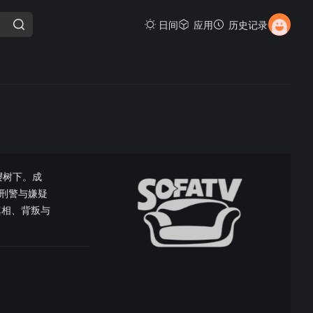
日间
应用
历史记录
樱树下。成
刑警与嫌疑
真相、背叛与