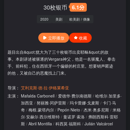
30枚银币
6.1分
2020
美剧
欧美剧
/
偶像
立即播放
收藏
题目出自&quot;犹大为了三十枚银币出卖耶稣&quot;的故
事。本剧讲述被驱逐的Vergara神父，他是一名驱魔人、拳击
手、前科犯，住在西班牙一个偏僻的村庄里。想要销声匿迹
的他，又被自己的恶魔找上门来。
导演：
艾利克斯·德·拉·伊格莱希亚
主演：
Mafalda Carbonell
/
爱德华·费尔南德斯
/
哈维尔·加里多·
加西亚
/
努丽雅·冈萨雷斯
/
玛卡蕾娜·戈麦斯
/
卡门·马
奇
/
梅根.蒙塔内尔
/
Pepón Nieto
/
杰米·奥多尼斯
/
米格
尔·安赫尔·西尔维斯特
/
曼诺罗·索洛
/
弗朗西斯科·雷耶
斯
/
Abril Montilla
/
科西莫·福斯科
/
Julián Valcárcel