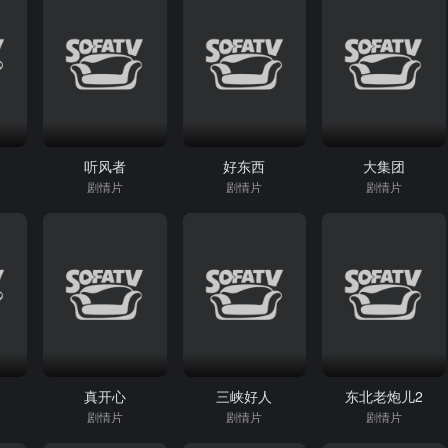
听风者
好东西
大集团
剧情片
剧情片
剧情片
真开心
三峡好人
东北老炮儿2
剧情片
剧情片
剧情片