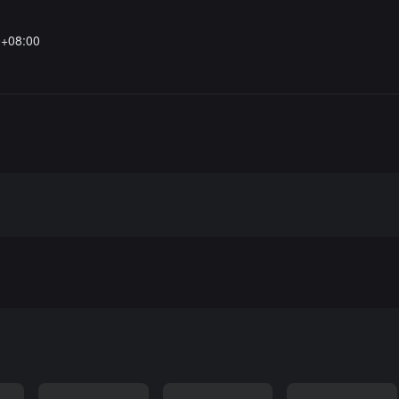
0+08:00