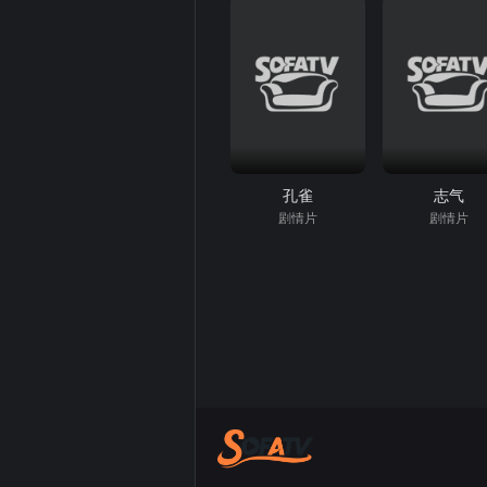
孔雀
志气
剧情片
剧情片