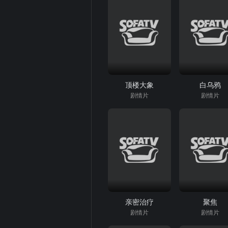
顶楼大象
白乌鸦
剧情片
剧情片
亲密治疗
聚焦
剧情片
剧情片