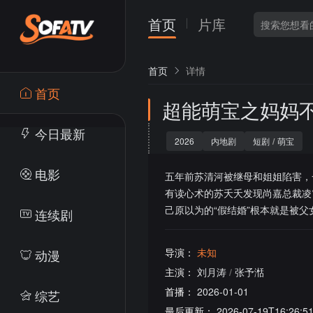
首页
片库
首页
详情
首页
超能萌宝之妈妈
今日最新
2026
内地剧
短剧
/
萌宝
电影
五年前苏清河被继母和姐姐陷害，
有读心术的苏夭夭发现尚嘉总裁凌
己原以为的“假结婚”根本就是被父
连续剧
导演：
未知
动漫
主演：
刘月涛
/
张予湉
首播：
2026-01-01
综艺
最后更新：
2026-07-19T16:26:5