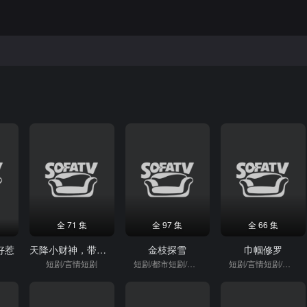
全 71 集
全 97 集
全 66 集
好惹
天降小财神，带我成为富贵花
金枝探雪
巾帼修罗
短剧/言情短剧
短剧/都市短剧/重生
短剧/言情短剧/逆袭