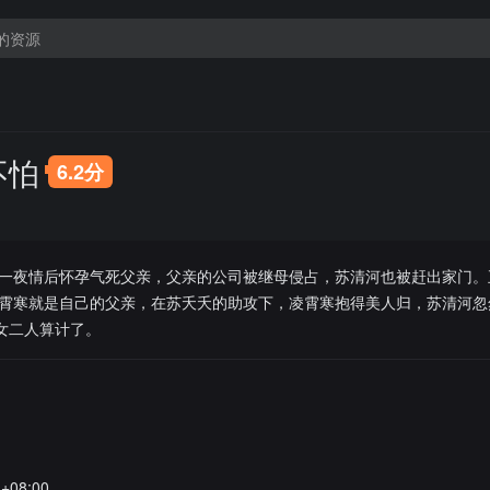
不怕
6.2分
一夜情后怀孕气死父亲，父亲的公司被继母侵占，苏清河也被赶出家门。
霄寒就是自己的父亲，在苏夭夭的助攻下，凌霄寒抱得美人归，苏清河忽
女二人算计了。
1+08:00