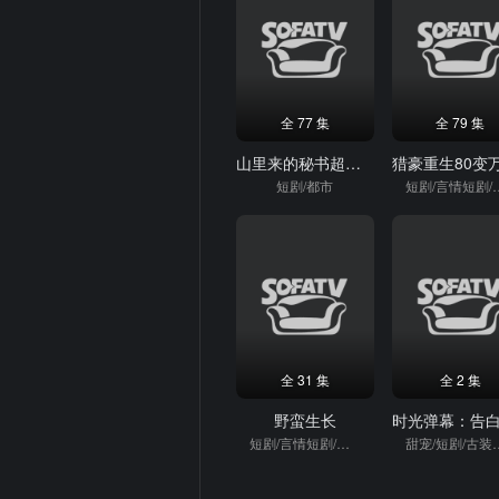
全 77 集
全 79 集
山里来的秘书超会打
短剧/都市
短剧/言情
全 31 集
全 2 集
野蛮生长
短剧/言情短剧/逆袭
甜宠/短剧