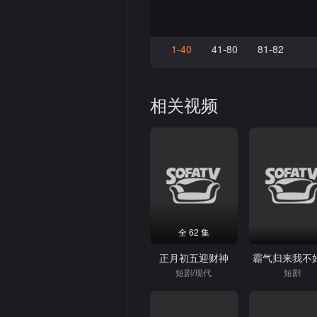
1-40
41-80
81-82
相关视频
全 62 集
正月初五迎财神
霸气归来我不
短剧/现代
短剧