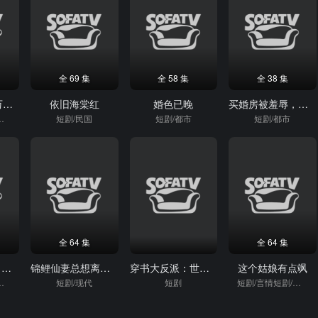
全 69 集
全 58 集
全 38 集
猎豪重生80变万元户
依旧海棠红
婚色已晚
买婚房被羞辱，婆婆直接掀桌子
短剧/逆袭
短剧/民国
短剧/都市
短剧/都市
全 64 集
全 64 集
时光弹幕：告白延迟生效
锦鲤仙妻总想离家出走
穿书大反派：世子殿下疯狂自救第二季
这个姑娘有点飒
/古装短剧
短剧/现代
短剧
短剧/言情短剧/逆袭