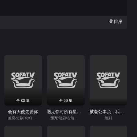
排序
全 83 集
全 66 集
会有天使去爱你
遇见你时所有星星都亮了
被老公辜负，我转身改嫁搞事业
虐恋/短剧/奇幻短剧
甜宠/短剧/古装短剧
短剧