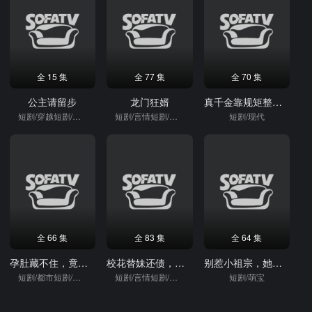
全 15 集
全 77 集
全 70 集
公主请留步
龙门狂婿
真千金靠规矩整顿家族
短剧/穿越短剧/穿越
短剧/言情短剧/逆袭
短剧/现代
全 66 集
全 83 集
全 64 集
孕肚藏不住，竟成冷王心尖宠
校花替妹还债，发现我竟是神豪
别惹小祖宗，她只会打脸
短剧/都市短剧/重生
短剧/言情短剧/逆袭
短剧/萌宝