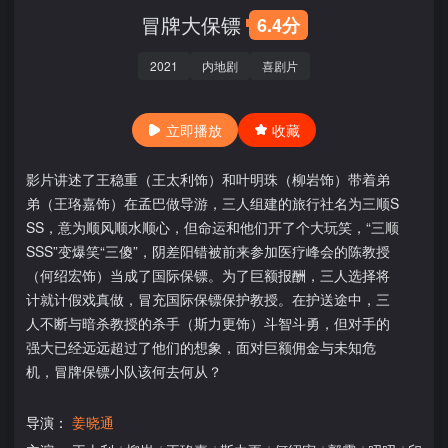
冒牌大保镖
6.4分
2021
内地剧
喜剧片
立即播放
收藏
影片讲述了王稳重（王太利饰）和叶明珠（柳岩饰）带着弟
弟（王珞嘉饰）在孟巴做导游，三人组建的旅行社名为三顺S
SS，意为顺风顺水顺心，但命运和他们开了个大玩笑，“三顺
SSS”变爆笑“三傻”，阴差阳错被前来参加医疗峰会的陈教授
（何绍宏饰）当成了国际保镖。为了巨额报酬，三人选择将
计就计假戏真做，冒充国际保镖保护教授。在护送途中，三
人不断与暗杀教授的杀手（斯力更饰）斗智斗勇，但对手的
强大已经远远超过了他们的想象，面对巨额佣金与未知危
机，冒牌保镖小队该何去何从？
导演：
姜晓通