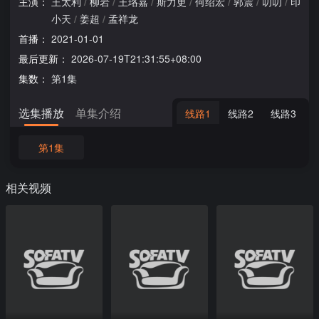
主演：
王太利
/
柳岩
/
王珞嘉
/
斯力更
/
何绍宏
/
郭震
/
叨叨
/
印
小天
/
姜超
/
孟祥龙
首播：
2021-01-01
最后更新：
2026-07-19T21:31:55+08:00
集数：
第1集
选集播放
单集介绍
线路1
线路2
线路3
第1集
相关视频