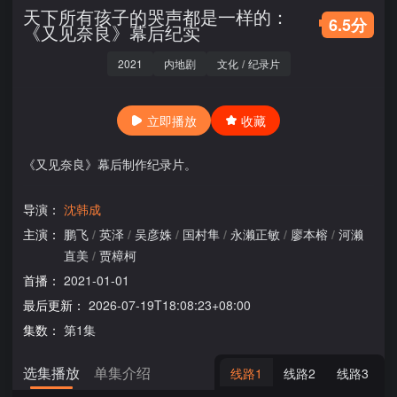
天下所有孩子的哭声都是一样的：
6.5分
《又见奈良》幕后纪实
2021
内地剧
文化
/
纪录片
立即播放
收藏
《又见奈良》幕后制作纪录片。
导演：
沈韩成
主演：
鹏飞
/
英泽
/
吴彦姝
/
国村隼
/
永濑正敏
/
廖本榕
/
河濑
直美
/
贾樟柯
首播：
2021-01-01
最后更新：
2026-07-19T18:08:23+08:00
集数：
第1集
选集播放
单集介绍
线路1
线路2
线路3