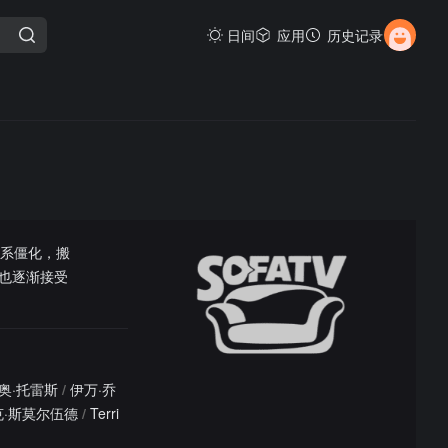
日间
应用
历史记录
关系僵化，搬
也逐渐接受
奥·托雷斯
/
伊万·乔
克·斯莫尔伍德
/
Terri