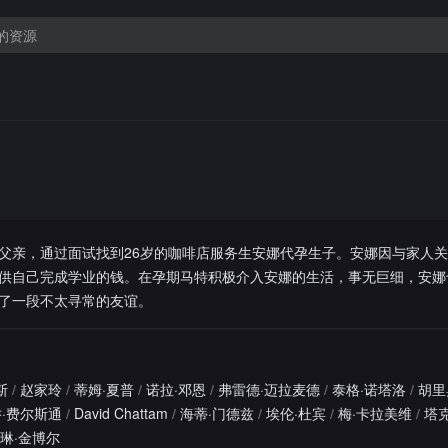
父亲，通过面试找到26岁的咖啡店服务生安娜代孕生子。安娜因与家人
供自己完成学业的钱。在孕期马特积极介入安娜的生活，事无巨细，安娜
了一段不太寻常的友谊。
斯
/
赵家玲
/
蒂姆·夏普
/
诺拉·邓恩
/
弗雷德·迈拉麦德
/
泰格·诺塔洛
/
胡里
乔·费尔斯通
/
David Chattam
/
海蒂·门德兹
/
埃伦·杜宾
/
梅·卡拉美维
/
塔
琳·金博尔