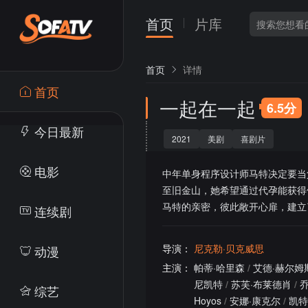
首页
片库
首页
详情
首页
一起在一起
6.5分
今日最新
2021
美剧
喜剧片
电影
中年单身程序设计师马特决定要当
至旧金山，她希望通过代孕能获得
马特的亲密，彼此敞开心扉，建立
连续剧
导演：
尼克勒·贝克威思
动漫
主演：
帕蒂·哈里森
/
艾德·赫尔姆
尼凯特
/
苏芙·布莱德肖
/
综艺
Hoyos
/
安娜·康克尔
/
凯特