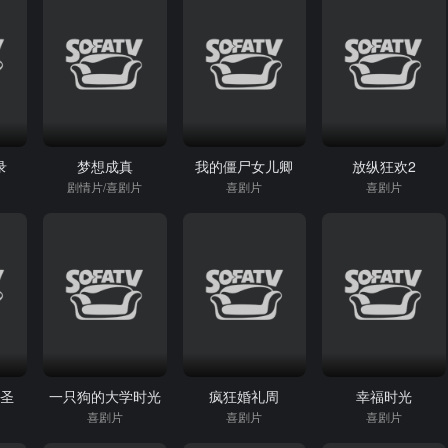
录
梦想成真
我的僵尸女儿卿
放纵狂欢2
剧情片/喜剧片
喜剧片
喜剧片
赌圣
一只狗的大学时光
疯狂婚礼周
幸福时光
喜剧片
喜剧片
喜剧片