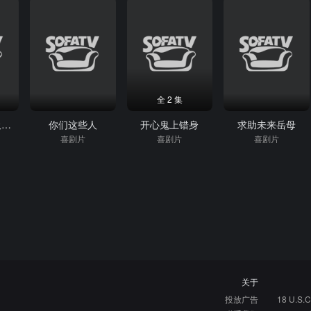
全 2 集
布朗克斯大战吸血鬼
你们这些人
开心鬼上错身
求助未来岳母
喜剧片
喜剧片
喜剧片
关于
投放广告
18 U.S.C