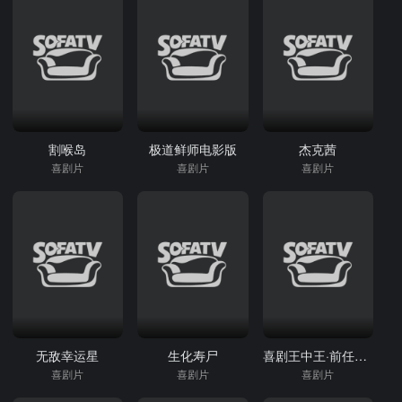
割喉岛
极道鲜师电影版
杰克茜
喜剧片
喜剧片
喜剧片
无敌幸运星
生化寿尸
喜剧王中王·前任归来
喜剧片
喜剧片
喜剧片