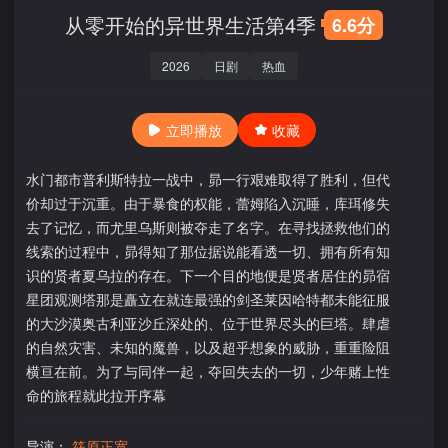
从零开始的异世界生活第4季
6.6分
2026
日剧
热血
立即播放
收藏
水门都市普利斯特拉一战中，昴一行艰难取得了胜利，但代
价却过于沉重。由于暴食的权能，蕾姆陷入沉睡，库珥修失
去了记忆，而尤里乌斯则被夺走了名字。在寻找拯救他们的
线索的过程中，昴得知了那位据说能看透一切、拥有所有知
识的贤者夏乌拉的存在。下一个目的地便是贤者居住的昴宿
星团观测塔那是矗立在就连最强的剑圣莱因哈特都未能征服
的大沙漠奥古利亚沙丘深处的、位于世界尽头的巨塔。肆虐
的自然灾害、未知的魔兽，以及超乎想象的威胁，重重险阻
横亘在前。为了与同伴一起，夺回失去的一切，少年赌上性
命的旅程就此拉开序幕
导演：
筱原正宽