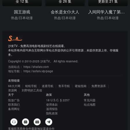
全 12 集
全 26 集
更新至 21 集
国王游戏
会长是女仆大人
入间同学入魔了第三季
热血/日本动漫
热血/日本动漫
热血/日本动漫
沙发TV - 免费高清电影电视剧综艺在线观看。
本站所有内容均来自互联网分享站点所提供的公开引用资源，未提供资源上传、存储服
务。
Copyright © 2010-2025 沙发TV。 All rights reserved.
当前站点：
https://shafatv.com
地址导航：
https://sofatv.vip/page
友情链接
66大片网
蛙蛙导航
迷鹿导航
青禾导航
硬核指南
免费资源库
资源网
刘野明的工具箱
关于
政策
其他
投放广告
18 U.S.C. § 2257
常见问题
联系我们
使用条款
站点地图
备用网址
滥用报告
隐私政策
客服联系
商务合作
最新地址
渠道合作