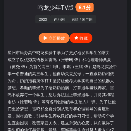
鸣龙少年TV版
6.1分
2023
内地剧
言情
/
国产剧
立即播放
收藏
星州市民办高中鸣龙实验中学为了更好地发挥学生的潜力，
成立了以优秀英语教师雷鸣（张若昀 饰）和心理老师桑夏
（黄尧 饰）为首的高三11班。李燃（王锵 饰）是鸣龙实验中
学一名普通的高三学生，他自幼失去父母，一直跟奶奶相依
为命，奶奶拖着病体打工坚持让他考大学实现自己的机器人
梦想。孝顺的李燃为了给奶奶治病，打算退学赚钱养家。雷
鸣不放弃每一个学生，想尽办法阻止李燃退学，并将其和程
雨杉（徐若晗 饰）等有各种困难的学生招入11班。为了让他
们重拾梦想，雷鸣和桑夏分别从教育和心理辅导的角度出
发，因材施教，引导学生养成良好的学习习惯，帮助每个学
生直面困境，改善家庭关系，建立乐观的心态，从而赢得了
学生们的信任与爱戴。最终，李燃等学生通过努力考入心仪