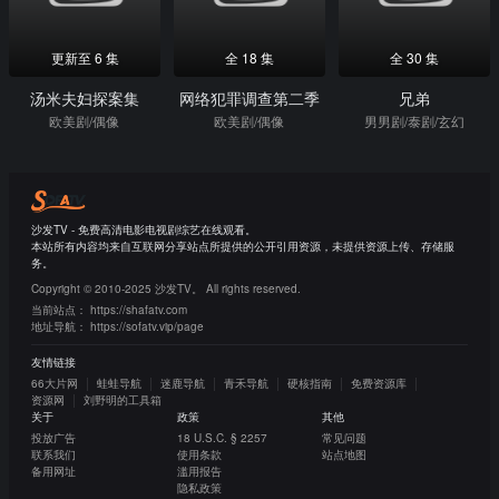
更新至 6 集
全 18 集
全 30 集
汤米夫妇探案集
网络犯罪调查第二季
兄弟
欧美剧/偶像
欧美剧/偶像
男男剧/泰剧/玄幻
沙发TV - 免费高清电影电视剧综艺在线观看。
本站所有内容均来自互联网分享站点所提供的公开引用资源，未提供资源上传、存储服
务。
Copyright © 2010-2025 沙发TV。 All rights reserved.
当前站点：
https://shafatv.com
地址导航：
https://sofatv.vip/page
友情链接
66大片网
蛙蛙导航
迷鹿导航
青禾导航
硬核指南
免费资源库
资源网
刘野明的工具箱
关于
政策
其他
投放广告
18 U.S.C. § 2257
常见问题
联系我们
使用条款
站点地图
备用网址
滥用报告
隐私政策