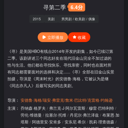
寻第二季
6.4分
2015
美剧
男男剧
/
欧美剧
/
偶像
立即播放
收藏
《寻》是美国HBO有线台2014年开发的剧集，如今已续订第
二季。该剧讲述三个同志好友在现代旧金山完全不加过滤的
性与生活。他们都在寻找快乐、寻找亲密，同时也在面对所
有同志都需要面对的选择和决定......《寻》全部在旧金山实景
拍摄，导演是《周末时光》的安德鲁·海格，它被认为是继
《同志亦凡人》后最写实的同志美剧。
导演：
安德鲁·海格/瑞安·弗雷克/詹米·巴比特/克雷格·约翰逊
主演：
乔纳森·格罗夫
/
弗兰克·J·阿尔瓦雷斯
/
穆雷·巴特利特
/
劳伦·维德曼
/
拉塞尔·托维
/
丹尼尔·弗兰泽兹
/
布莱恩·加
塔斯
/
阿德里安·安肯多
/
安东尼·希尔
/
凯莉·理查德森
/