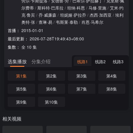
劳尔·卡斯提洛
/
安德鲁·劳
/
巴希尔·萨拉赫丁
/
克里斯·佩
尔费蒂
/
斯科特·巴库拉
/
坦纳·科恩
/
马修·里施
/
艾米·约
克·鲁宾
/
乔·威廉森
/
坦妮娅·萨拉乔
/
杰西·加西亚
/
埃利
奥特·张
/
查琳·易
/
韦斯莱·泰勒
/
肖恩·马希尔
首播：
2015-01-01
最后更新：
2026-07-28T19:49:43+08:00
集数：
全 10 集
选集播放
分集介绍
线路1
线路2
线路3
第1集
第2集
第3集
第4集
第5集
第6集
第7集
第8集
第9集
第10集
相关视频