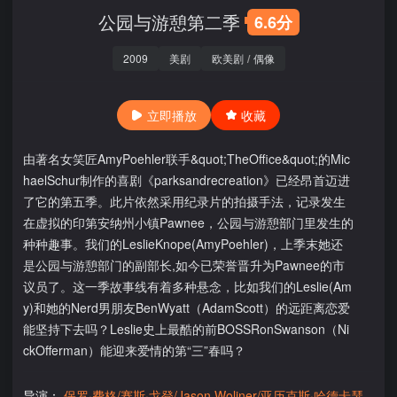
公园与游憩第二季
6.6分
2009
美剧
欧美剧
/
偶像
立即播放
收藏
由著名女笑匠AmyPoehler联手&quot;TheOffice&quot;的Mic
haelSchur制作的喜剧《parksandrecreation》已经昂首迈进
了它的第五季。此片依然采用纪录片的拍摄手法，记录发生
在虚拟的印第安纳州小镇Pawnee，公园与游憩部门里发生的
种种趣事。我们的LeslieKnope(AmyPoehler)，上季末她还
是公园与游憩部门的副部长,如今已荣誉晋升为Pawnee的市
议员了。这一季故事线有着多种悬念，比如我们的Leslie(Am
y)和她的Nerd男朋友BenWyatt（AdamScott）的远距离恋爱
能坚持下去吗？Leslie史上最酷的前BOSSRonSwanson（Ni
ckOfferman）能迎来爱情的第“三”春吗？
导演：
保罗·费格/赛斯·戈登/Jason Woliner/亚历克斯·哈德卡瑟