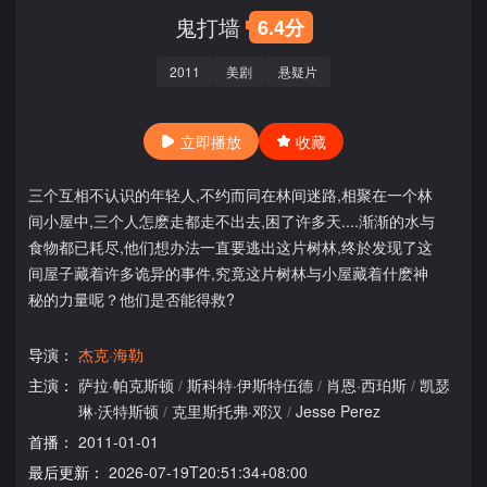
鬼打墙
6.4分
2011
美剧
悬疑片
立即播放
收藏
三个互相不认识的年轻人,不约而同在林间迷路,相聚在一个林
间小屋中,三个人怎麽走都走不出去,困了许多天....渐渐的水与
食物都已耗尽,他们想办法一直要逃出这片树林,终於发现了这
间屋子藏着许多诡异的事件,究竟这片树林与小屋藏着什麽神
秘的力量呢？他们是否能得救?
导演：
杰克·海勒
主演：
萨拉·帕克斯顿
/
斯科特·伊斯特伍德
/
肖恩·西珀斯
/
凯瑟
琳·沃特斯顿
/
克里斯托弗·邓汉
/
Jesse Perez
首播：
2011-01-01
最后更新：
2026-07-19T20:51:34+08:00