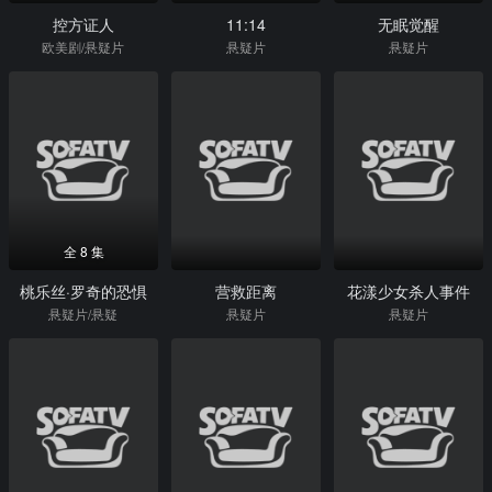
控方证人
11:14
无眠觉醒
欧美剧/悬疑片
悬疑片
悬疑片
全 8 集
桃乐丝·罗奇的恐惧
营救距离
花漾少女杀人事件
悬疑片/悬疑
悬疑片
悬疑片