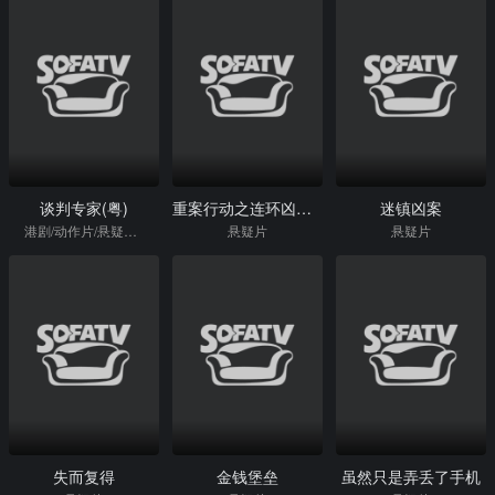
谈判专家(粤)
重案行动之连环凶杀(国)
迷镇凶案
港剧/动作片/悬疑片/惊悚片
悬疑片
悬疑片
失而复得
金钱堡垒
虽然只是弄丢了手机