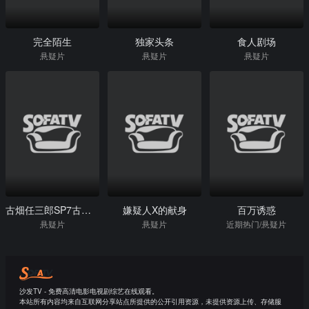
完全陌生
独家头条
食人剧场
悬疑片
悬疑片
悬疑片
古畑任三郎SP7古畑中学生
嫌疑人X的献身
百万诱惑
悬疑片
悬疑片
近期热门/悬疑片
沙发TV - 免费高清电影电视剧综艺在线观看。
本站所有内容均来自互联网分享站点所提供的公开引用资源，未提供资源上传、存储服