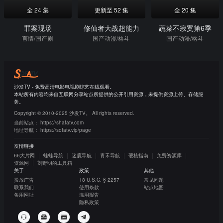
全 24 集
更新至 52 集
全 20 集
罪案现场
修仙者大战超能力
蔬菜不寂寞第6季
言情/国产剧
国产动漫/格斗
国产动漫/格斗
沙发TV - 免费高清电影电视剧综艺在线观看。
本站所有内容均来自互联网分享站点所提供的公开引用资源，未提供资源上传、存储服
务。
Copyright © 2010-2025 沙发TV。 All rights reserved.
当前站点：
https://shafatv.com
地址导航：
https://sofatv.vip/page
友情链接
66大片网
蛙蛙导航
迷鹿导航
青禾导航
硬核指南
免费资源库
资源网
刘野明的工具箱
关于
政策
其他
投放广告
18 U.S.C. § 2257
常见问题
联系我们
使用条款
站点地图
备用网址
滥用报告
隐私政策