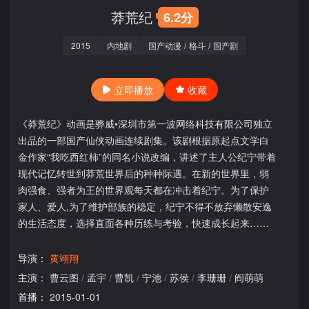
莽荒纪
6.2分
2015
内地剧
国产动漫
/
格斗
/
国产剧
立即播放
收藏
《莽荒纪》动画是骅威•深圳市第一波网络科技有限公司独立
出品的一部国产仙侠动画连续剧集。该剧根据原起点文学白
金作家“我吃西红柿”的同名小说改编，讲述了主人公纪宁带着
现代记忆转世到莽荒世界后的种种际遇。在新的世界里，弱
肉强食、强者为王的世界观每天都在冲击着纪宁。为了保护
家人、爱人,为了维护部族的稳定，纪宁不得不放弃懒散安逸
的生活态度，选择直面各种历练与考验，快速成长起来……
导演：
黄翊翔
主演：
曹云图
/
孟宇
/
曹凯
/
宁池
/
苏侯
/
李珊珊
/
阎萌萌
首播：
2015-01-01