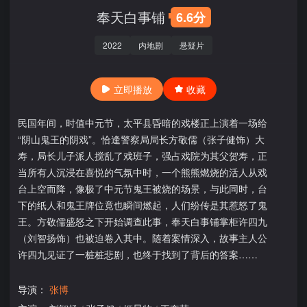
奉天白事铺
6.6分
2022
内地剧
悬疑片
立即播放
收藏
民国年间，时值中元节，太平县昏暗的戏楼正上演着一场给
“阴山鬼王的阴戏”。恰逢警察局局长方敬儒（张子健饰）大
寿，局长儿子派人搅乱了戏班子，强占戏院为其父贺寿，正
当所有人沉浸在喜悦的气氛中时，一个熊熊燃烧的活人从戏
台上空而降，像极了中元节鬼王被烧的场景，与此同时，台
下的纸人和鬼王牌位竟也瞬间燃起，人们纷传是其惹怒了鬼
王。方敬儒盛怒之下开始调查此事，奉天白事铺掌柜许四九
（刘智扬饰）也被迫卷入其中。随着案情深入，故事主人公
许四九见证了一桩桩悲剧，也终于找到了背后的答案……
导演：
张博