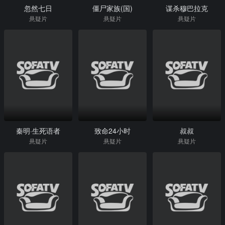
忽然七日
僵尸家族(国)
谋杀穆巴拉克
悬疑片
悬疑片
悬疑片
秦明·生死语者
致命24小时
叔叔
悬疑片
悬疑片
悬疑片