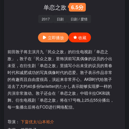
单恋之敌
6.5分
2017
日剧
日剧
/
爱情
立即播放
收藏
前田敦子将主演月九「民众之敌」的衍生电视剧「单恋之
敌」，敦子在「民众之敌」里饰演前写真偶像的议员的小出
未亚，在衍生剧「单恋之敌」里描写小出未亚的议员的青春
时代和减肥成功的写真偶像时代的恋爱。敦子表示作品非常
的有趣而且自由度很高，演起来非常开心。AKB时代给敦子
送去了大约40多份fanletter的たかし表示能够实现夢一样的
共演非常激动。敦子还会在「单恋之敌」中唱卡拉OK和跳
舞。衍生电视剧「单恋之敌」将在17号晚上25点55分播出，
每一集播出后将在FOD进行网络配信。
导演：
下畠优太/山本裕介