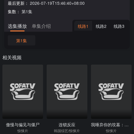
最后更新：
2026-07-19T15:46:40+08:00
集数：
第1集
选集播放
单集介绍
线路1
线路2
线路3
第1集
相关视频
傲慢与偏见与僵尸
连锁反应
我唾弃你的坟墓：复仇在我
惊悚片
韩国综艺/惊悚片
惊悚片