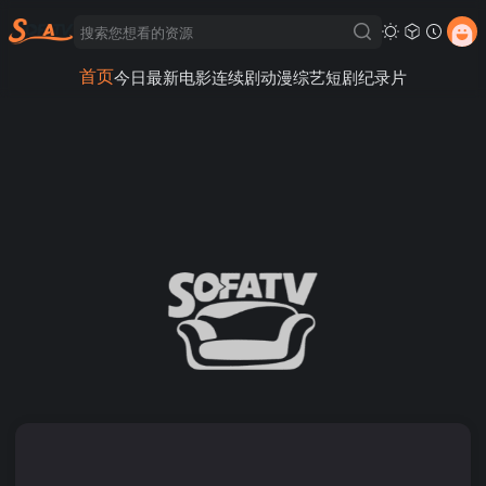
首页
今日最新
电影
连续剧
动漫
综艺
短剧
纪录片