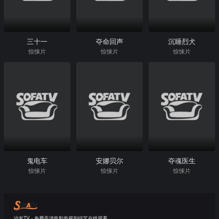
三十一
夺命回声
沉睡烈犬
惊悚片
惊悚片
惊悚片
鬼电车
安娜贝尔
夺魂医生
惊悚片
惊悚片
惊悚片
沙发TV - 免费高清电影电视剧综艺在线观看。