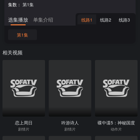
集数：
第1集
选集播放
单集介绍
线路1
线路2
线路3
第1集
相关视频
恋上周日
吟游诗人
碟中谍5：神秘国度
剧情片
剧情片
动作片