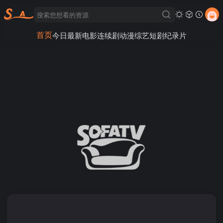
首页
今日最新
电影
连续剧
动漫
综艺
短剧
纪录片