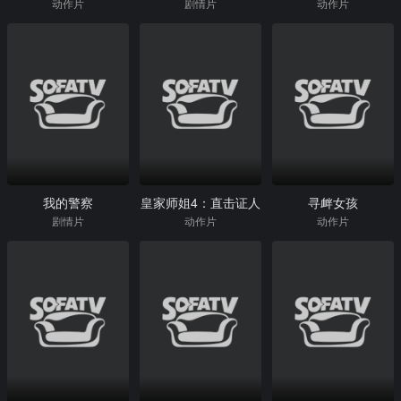
动作片
剧情片
动作片
我的警察
皇家师姐4：直击证人
寻衅女孩
剧情片
动作片
动作片