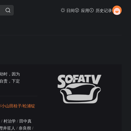
日间
应用
历史记录
幼时，因为
自责，下定
/小山田桂子/松浦锭
/
村治学
/
田中真
樫井笙人
/
奈良彻
/