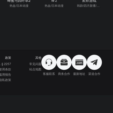
蜂蜜与四叶草2
W’z
欺诈游戏
热血/日本动漫
热血/日本动漫
韩剧/四月新番/热血/日本动漫
政策
其他
. § 2257
常见问题
使用条款
站点地图
客服联系
商务合作
最新地址
渠道合作
滥用报告
隐私政策