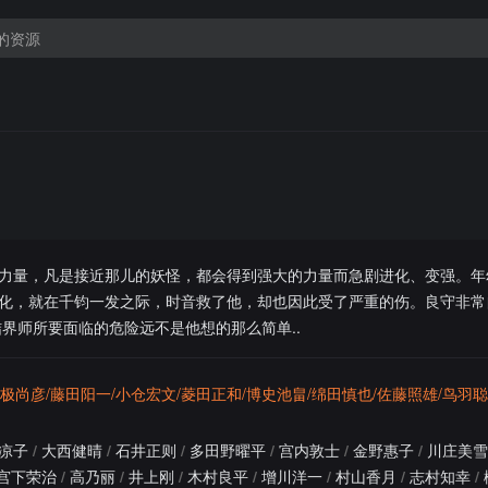
力量，凡是接近那儿的妖怪，都会得到强大的力量而急剧进化、变强。年
化，就在千钧一发之际，时音救了他，却也因此受了严重的伤。良守非常
界师所要面临的危险远不是他想的那么简单..
京极尚彦/藤田阳一/小仓宏文/菱田正和/博史池畠/绵田慎也/佐藤照雄/鸟羽聪
凉子
/
大西健晴
/
石井正则
/
多田野曜平
/
宫内敦士
/
金野惠子
/
川庄美雪
宫下荣治
/
高乃丽
/
井上刚
/
木村良平
/
增川洋一
/
村山香月
/
志村知幸
/