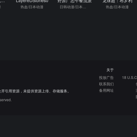
能干的猫今天也忧郁
LayereDStories0
野原广志午餐流派
龙珠超：布罗利
漫
热血/日本动漫
日韩动漫/日本动漫
热血/日本动漫
关于
投放广告
18 U.S.C
联系我们
备用网址
公开引用资源，未提供资源上传、存储服务。
served.