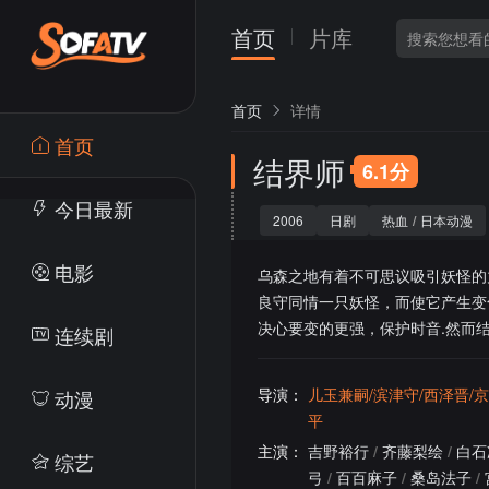
首页
片库
首页
详情
首页
结界师
6.1分
今日最新
2006
日剧
热血
/
日本动漫
电影
乌森之地有着不可思议吸引妖怪的
良守同情一只妖怪，而使它产生变
决心要变的更强，保护时音.然而结
连续剧
导演：
儿玉兼嗣/滨津守/西泽晋/
动漫
平
主演：
吉野裕行
/
齐藤梨绘
/
白石
综艺
弓
/
百百麻子
/
桑岛法子
/