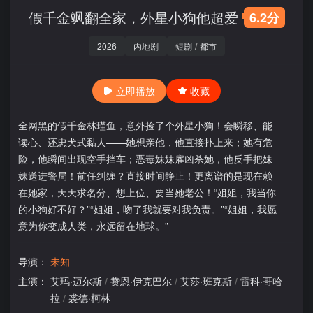
假千金飒翻全家，外星小狗他超爱
6.2分
2026
内地剧
短剧
/
都市
立即播放
收藏
全网黑的假千金林瑾鱼，意外捡了个外星小狗！会瞬移、能
读心、还忠犬式黏人——她想亲他，他直接扑上来；她有危
险，他瞬间出现空手挡车；恶毒妹妹雇凶杀她，他反手把妹
妹送进警局！前任纠缠？直接时间静止！更离谱的是现在赖
在她家，天天求名分、想上位、要当她老公！“姐姐，我当你
的小狗好不好？”“姐姐，吻了我就要对我负责。”“姐姐，我愿
意为你变成人类，永远留在地球。”
导演：
未知
主演：
艾玛·迈尔斯
/
赞恩·伊克巴尔
/
艾莎·班克斯
/
雷科·哥哈
拉
/
裘德·柯林