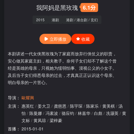
我阿妈是黑玫瑰
6.1分
2015
港剧
港剧
/
港台剧
/
玄幻
立即播放
收藏
本剧讲述一代女侠黑玫瑰为了家庭而放弃行侠仗义的职责，
安心做其家庭主妇，相夫教子。奈何子女们却不了解这个曾
经是英雄的母亲，只视她为懦弱怕事、漠视公义的小女子。
及后当子女们得悉母亲的过去，才真真正正认识这个母亲、
明白母亲的一片苦心。
导演：
歐耀興
主演：
惠英红
/
姜大卫
/
龚慈恩
/
陈宇琛
/
陈家乐
/
黄美棋
/
汤
怡
/
陈曼娜
/
冯素波
/
骆应钧
/
林嘉华
/
白彪
/
冼灏英
/
黄
文标
/
黄凤琼
/
梁梓豪
首播：
2015-01-01