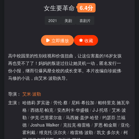
女生要革命
6.4分
2021
美剧
喜剧片
立即播放
收藏
高中校园里的性别歧视和价值扭曲，让这位害羞的16岁女孩
再也受不了了！妈妈的叛逆过往让她灵机一动，匿名发行一
份小报，继而引爆风靡全校的成长变革。本片改编自珍妮佛·
马修的小说，由艾米·波勒执导。
导演：
艾米·波勒
主演：
哈德莉·罗宾逊
/
劳伦·蔡
/
尼科·希拉加
/
帕特里克·施瓦辛
格
/
西德尼·帕克
/
安杰利卡·华盛顿
/
J·J·托塔
/
艾米·波
勒
/
伊克·巴里霍尔兹
/
马西娅·盖伊·哈登
/
约瑟芬·兰福
德
/
Joshua Walker
/
克拉克·格雷格
/
罗恩·帕金斯
/
亚伦·
霍利戴
/
维克托·沃尔夫
/
格雷格·波勒
/
凯文·多尔夫
/
柯