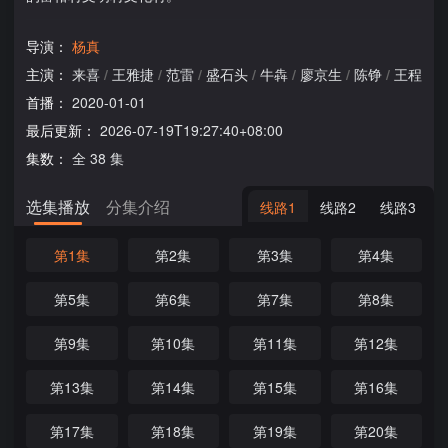
导演：
杨真
主演：
来喜
/
王雅捷
/
范雷
/
盛石头
/
牛犇
/
廖京生
/
陈铮
/
王程
首播：
2020-01-01
最后更新：
2026-07-19T19:27:40+08:00
集数：
全 38 集
选集播放
分集介绍
线路1
线路2
线路3
第1集
第2集
第3集
第4集
第5集
第6集
第7集
第8集
第9集
第10集
第11集
第12集
第13集
第14集
第15集
第16集
第17集
第18集
第19集
第20集