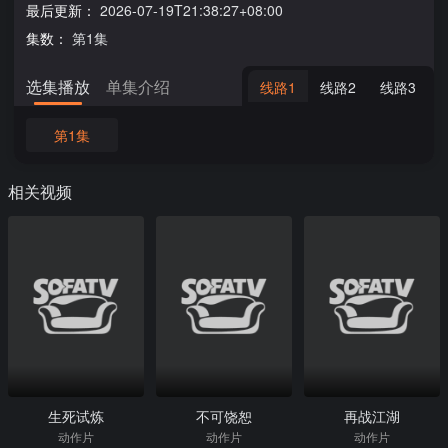
最后更新：
2026-07-19T21:38:27+08:00
集数：
第1集
选集播放
单集介绍
线路1
线路2
线路3
第1集
相关视频
生死试炼
不可饶恕
再战江湖
动作片
动作片
动作片