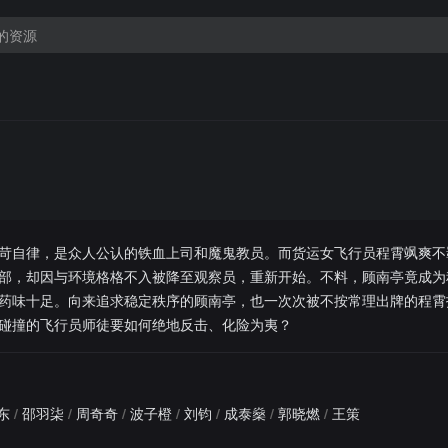
苛自律，是众人公认的铁血上司和魔鬼教员。而货运女飞行员程霄飒爽不
部，却因与环境格格不入被降至观察员，重新开始。不料，顾南亭竟成为
药味十足。向来追求稳定秩序的顾南亭，也一次次被不按常理出牌的程霄
碰撞的飞行员师徒要如何绝地反击、化险为夷？
东
/
邵羽柒
/
周奇奇
/
波子橙
/
刘钧
/
成泰燊
/
郭晓燃
/
王策