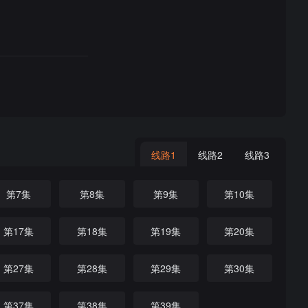
线路1
线路2
线路3
第7集
第8集
第9集
第10集
第17集
第18集
第19集
第20集
第27集
第28集
第29集
第30集
第37集
第38集
第39集