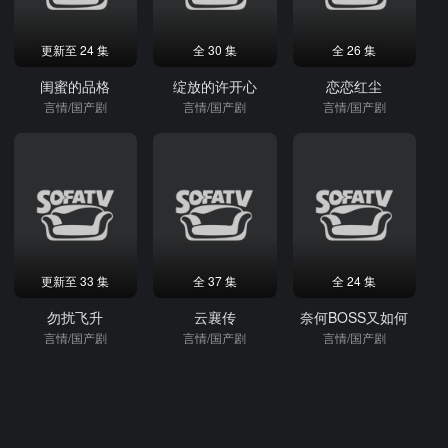
更新至 24 集
全 30 集
全 26 集
闺蜜的品格
绽放的许开心
恋恋红尘
言情/国产剧
言情/国产剧
言情/国产剧
更新至 33 集
全 37 集
全 24 集
勿扰飞升
云襄传
奈何BOSS又如何
言情/国产剧
言情/国产剧
言情/国产剧