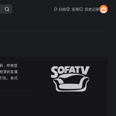
日间
应用
历史记录
羁，即将晋
程霄的直属
打乱。各式