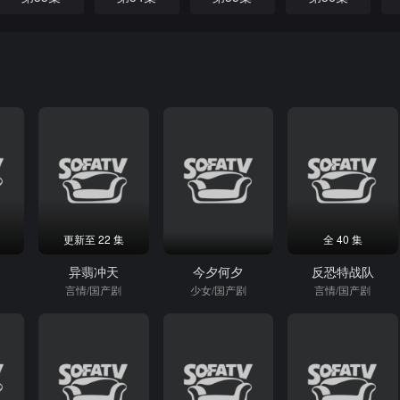
更新至 22 集
全 40 集
异翡冲天
今夕何夕
反恐特战队
言情/国产剧
少女/国产剧
言情/国产剧