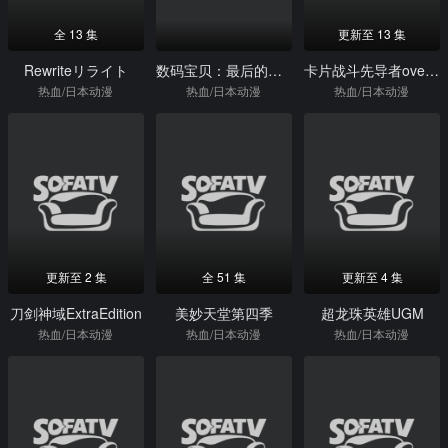
全 13 集
更新至 13 集
Rewriteリライト
数码宝贝：最后的进化
卡片战斗先导者overDress第三季
热血/日本动漫
热血/日本动漫
热血/日本动漫
更新至 2 集
全 51 集
更新至 4 集
刀剑神域ExtraEdition
美妙天堂第四季
超龙珠英雄UGM
热血/日本动漫
热血/日本动漫
热血/日本动漫