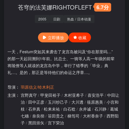
苍穹的法芙娜RIGHTOFLEFT
6.7分
2005
日剧
热血
/
日本动漫
立即播放
收藏
一天，Festum突如其来袭击了龙宫岛被问及“你在那里吗…”
的那一天起回溯到1年前。比总士、一骑等人高一年级的前辈
将陵僚等人就读的龙宫岛中学，举行了错季的「毕业」典
礼…。是的，那正是等待他们的命运之序章…。
导演：
羽原信义/铃木利正
主演：
宫野真守
/
甲斐田裕子
/
木村亚希子
/
喜安浩平
/
中田让
治
/
田中正彦
/
玉川纱己子
/
大川透
/
筱原惠美
/
小宫和
枝
/
石井真
/
松来未祐
/
白石稔
/
永井诚
/
石川静
/
葛城
七穗
/
奈良彻
/
笹田贵之
/
梯笃司
/
大村香奈子
/
西野阳
子
/
黑田崇矢
/
宫下荣治