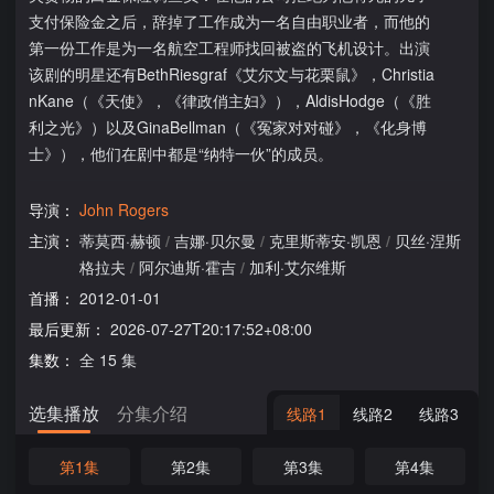
支付保险金之后，辞掉了工作成为一名自由职业者，而他的
第一份工作是为一名航空工程师找回被盗的飞机设计。出演
该剧的明星还有BethRiesgraf《艾尔文与花栗鼠》，Christia
nKane（《天使》，《律政俏主妇》），AldisHodge（《胜
利之光》）以及GinaBellman（《冤家对对碰》，《化身博
士》），他们在剧中都是“纳特一伙”的成员。
导演：
John Rogers
主演：
蒂莫西·赫顿
/
吉娜·贝尔曼
/
克里斯蒂安·凯恩
/
贝丝·涅斯
格拉夫
/
阿尔迪斯·霍吉
/
加利·艾尔维斯
首播：
2012-01-01
最后更新：
2026-07-27T20:17:52+08:00
集数：
全 15 集
选集播放
分集介绍
线路1
线路2
线路3
第1集
第2集
第3集
第4集