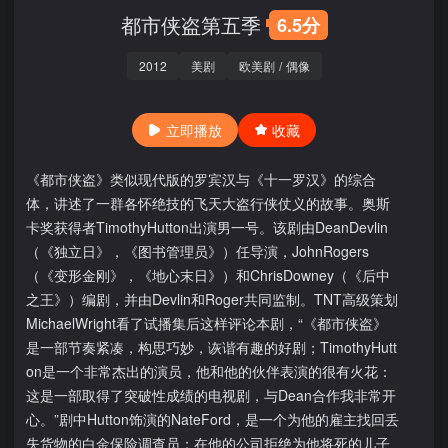
都市侠盗第五季
6.5分
2012
美剧
欧美剧
/
偶像
立即播放
收藏
《都市侠盗》类似现代版的罗宾汉与《十一罗汉》的综合
体，讲述了一群各怀绝技的飞天大盗行侠仗义的故事。奥斯
卡奖获得者TimothyHutton出演男一号。该剧由DeanDevlin
（《独立日》，《图书管理员》）任导演，JohnRogers
（《变形金刚》，《地心末日》）和ChrisDowney（《后中
之王》）编剧，并由Devlin和Roger共同监制。TNT高级策划
MichaelWright看了试播集后这样评论本剧，“《都市侠盗》
是一部节奏紧凑，构思巧妙，诙谐有趣的好剧；TimothyHutt
on是一个非常杰出的演员，他和他的伙伴表演的很有火花：
这是一部取得了突破性成绩的电视剧，与Dean合作我非常开
心。”剧中Hutton饰演的NateFord，是一个为他的雇主找回丢
失货物的白金保险调查员：在他的公司拒绝为他将死的儿子