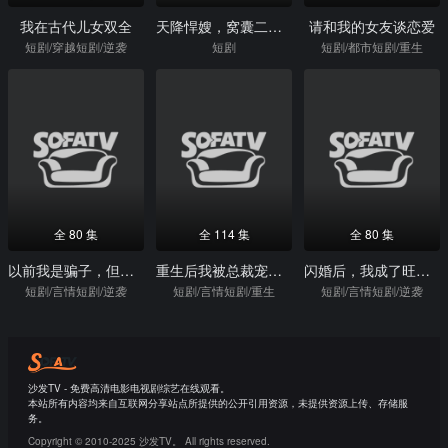
我在古代儿女双全
天降悍嫂，窝囊二房终于来了话事人
请和我的女友谈恋爱
短剧/穿越短剧/逆袭
短剧
短剧/都市短剧/重生
全 80 集
全 114 集
全 80 集
以前我是骗子，但现在叫我厨神
重生后我被总裁宠上天
闪婚后，我成了旺夫小福妻
短剧/言情短剧/逆袭
短剧/言情短剧/重生
短剧/言情短剧/逆袭
沙发TV - 免费高清电影电视剧综艺在线观看。
本站所有内容均来自互联网分享站点所提供的公开引用资源，未提供资源上传、存储服
务。
Copyright © 2010-2025 沙发TV。 All rights reserved.