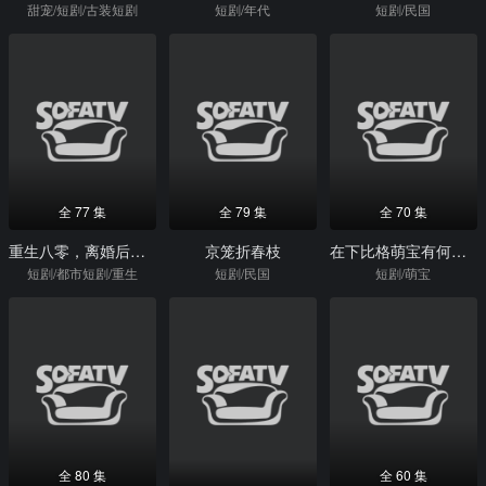
甜宠/短剧/古装短剧
短剧/年代
短剧/民国
全 77 集
全 79 集
全 70 集
重生八零，离婚后李老太独美
京笼折春枝
在下比格萌宝有何贵干
短剧/都市短剧/重生
短剧/民国
短剧/萌宝
全 80 集
全 60 集