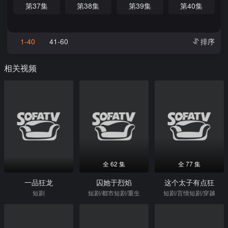
第37集
第38集
第39集
第40集
1-40
41-60
排序
相关视频
全 62 集
全 77 集
一品狂龙
囚她于烈焰
这个太子有点狂
短剧
短剧/都市短剧/重生
短剧/言情短剧/穿越