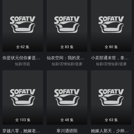
全 62 集
全 83 集
全 80 集
你是状元但你爹是王爷
仙农空间：我的灵泉能养胖媳妇
小卖部通末世，拿出泡面后破防了
短剧/宫廷
短剧/言情短剧/逆袭
短剧/言情短剧/逆袭
全 103 集
全 48 集
全 63 集
穿越八零，她嫁老板被深深溺爱
寒川遇骄阳
她嫁人那天，少帅哭红了眼