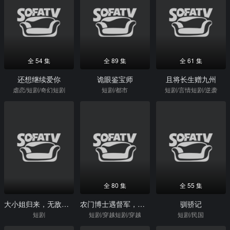
全 54 集
全 89 集
全 61 集
还想继续爱你
诡眼鉴宝师
且将长生赠九州
虐恋/短剧/奇幻短剧
短剧/都市
短剧/言情短剧/逆袭
全 80 集
全 55 集
大小姐归来，无敌又无情
农门博士遇督军，白月光是我本人
驯骄记
短剧
短剧/穿越短剧/穿越
短剧/民国