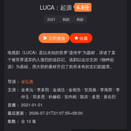
LUCA：起源
6.5分
2021
韩剧
韩剧
立即播放
收藏
电视剧《LUCA》是以未知的世界“遗传学”为题材，讲述了某
个被世界遗弃的人激烈的追踪记。该剧以达尔文的《物种起
源》为基础，用大胆的素材开启了前所未有的玄幻剧篇章。
导演：
金弘善
主演：
金来沅
/
李多熙
/
金成伍
/
金相浩
/
安昌焕
/
李海荣
/
李
仲玉
/
郑多恩
/
朴赫权
/
安内相
/
陈庆
/
多恩
/
黃在烈
首播：
2021-01-01
最后更新：
2026-07-21T21:07:55+08:00
集数：
全 12 集