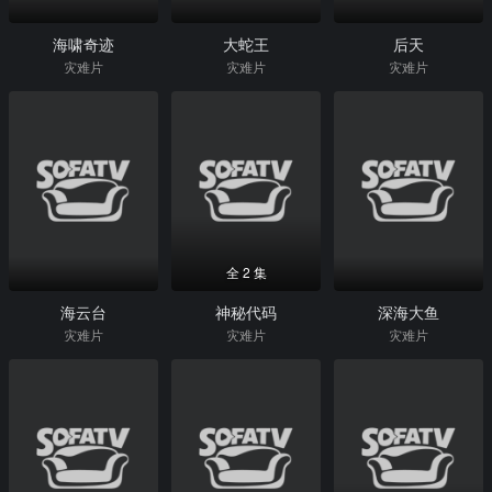
海啸奇迹
大蛇王
后天
灾难片
灾难片
灾难片
全 2 集
海云台
神秘代码
深海大鱼
灾难片
灾难片
灾难片