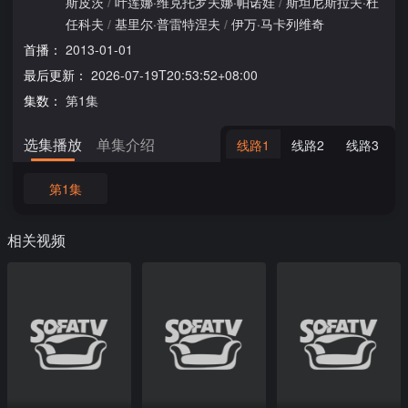
斯皮茨
/
叶莲娜·维克托罗夫娜·帕诺娃
/
斯坦尼斯拉夫·杜
任科夫
/
基里尔·普雷特涅夫
/
伊万·马卡列维奇
首播：
2013-01-01
最后更新：
2026-07-19T20:53:52+08:00
集数：
第1集
选集播放
单集介绍
线路1
线路2
线路3
第1集
相关视频