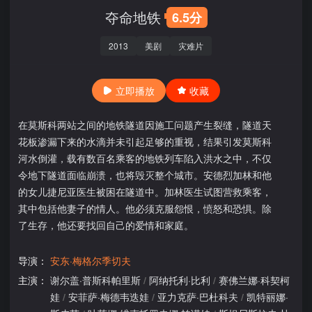
夺命地铁
6.5分
2013
美剧
灾难片
立即播放
收藏
在莫斯科两站之间的地铁隧道因施工问题产生裂缝，隧道天
花板渗漏下来的水滴并未引起足够的重视，结果引发莫斯科
河水倒灌，载有数百名乘客的地铁列车陷入洪水之中，不仅
令地下隧道面临崩溃，也将毁灭整个城市。安德烈加林和他
的女儿捷尼亚医生被困在隧道中。加林医生试图营救乘客，
其中包括他妻子的情人。他必须克服怨恨，愤怒和恐惧。除
了生存，他还要找回自己的爱情和家庭。
导演：
安东·梅格尔季切夫
主演：
谢尔盖·普斯科帕里斯
/
阿纳托利·比利
/
赛佛兰娜·科契柯
娃
/
安菲萨·梅德韦迭娃
/
亚力克萨·巴杜科夫
/
凯特丽娜·