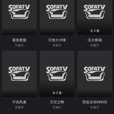
全 3 集
紧急救援
天地大冲撞
活火熔城
灾难片
灾难片
灾难片
全 2 集
不惧风暴
天空之蜂
溃堤决坝9993D
灾难片
灾难片
灾难片