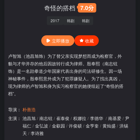
奇怪的搭档
7.0分
2017
韩剧
韩剧
立即播放
收藏
卢智旭（池昌旭饰）为了替父亲实现梦想而成为检察官，外
貌与才华并存的他后因故转行成为律师。殷奉熙（南志铉
饰）是一名跆拳道少年国家代表出身的司法研修生。因一场
神秘事件，殷奉熙意外成为了犯罪嫌疑人。为了找出真凶，
现为律师的卢智旭和身为实习检察官的她便组起了“奇怪的搭
档”。
导演：
朴善浩
主演：
池昌旭
/
南志铉
/
崔泰俊
/
权娜拉
/
李德华
/
南基爱
/
尹
福仁
/
金弘波
/
金叡园
/
许俊硕
/
金亨奎
/
黄灿盛
/
洪锡
天
/
李诗雅