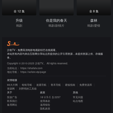
全 12 集
全 8 集
升级
你是我的春天
森林
韩剧
韩剧/剧情片
韩剧/爱情
沙发TV - 免费高清电影电视剧综艺在线观看。
本站所有内容均来自互联网分享站点所提供的公开引用资源，未提供资源上传、存储服
务。
Copyright © 2010-2025 沙发TV。 All rights reserved.
当前站点：
https://shafatv.com
地址导航：
https://sofatv.vip/page
友情链接
66大片网
蛙蛙导航
迷鹿导航
青禾导航
硬核指南
免费资源库
资源网
刘野明的工具箱
关于
政策
其他
投放广告
18 U.S.C. § 2257
常见问题
联系我们
使用条款
站点地图
备用网址
滥用报告
隐私政策