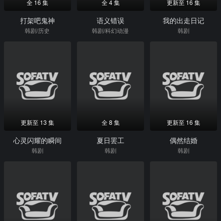
全 16 集
全 4 集
更新至 16 集
打架吧鬼神
语义错误
我的出走日记
韩剧/历史
韩剧/科幻动漫
韩剧
更新至 13 集
全 8 集
更新至 16 集
心灵闪耀的瞬间
夏日罢工
偶然结婚
韩剧
韩剧
韩剧