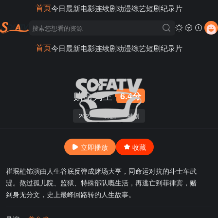
首页
今日最新
电影
连续剧
动漫
综艺
短剧
纪录片
首页
今日最新
电影
连续剧
动漫
综艺
短剧
纪录片
赌命为王
6.4分
2022
韩剧
韩剧
立即播放
收藏
崔珉植饰演由人生谷底反弹成赌场大亨，同命运对抗的斗士车武
湜。熬过孤儿院、监狱、特殊部队嘅生活，再逃亡到菲律宾，赌
到身无分文，史上最峰回路转的人生故事。