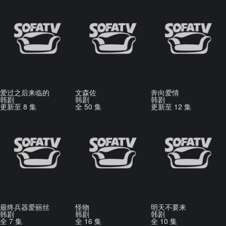
爱过之后来临的
文森佐
奔向爱情
韩剧
韩剧
韩剧
更新至 8 集
全 50 集
更新至 12 集
最终兵器爱丽丝
怪物
明天不要来
韩剧
韩剧
韩剧
全 7 集
全 16 集
全 10 集