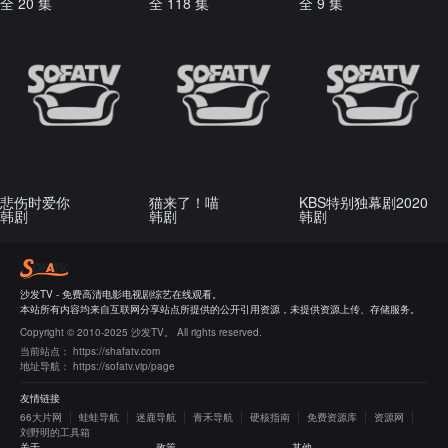
全 20 集
全 118 集
全 9 集
悲伤时爱你
猫来了！喵
KBS特别独幕剧2020
韩剧
韩剧
韩剧
沙发TV - 免费高清电影电视剧综艺在线观看。
本站所有内容均来自互联网分享站点所提供的公开引用资源，未提供资源上传、存储服务。
Copyright © 2010-2025 沙发TV。 All rights reserved.
当前站点：
https://shafatv.com
地址导航：
https://sofatv.vip/page
友情链接
66大片网
蛙蛙导航
迷鹿导航
青禾导航
硬核指南
免费资源库
资源网
刘野明的工具箱
关于
政策
其他