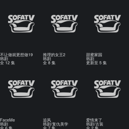
不让做就更想做19
推理的女王2
甜蜜家园
韩剧
韩剧
韩剧
全 12 集
全 8 集
更新至 5 集
FaceMe
追风
爱情来了
韩剧
韩剧/复仇美学
韩剧/古装
全 6 集
全 7 集
全 2 集