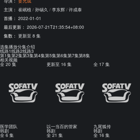
导演：
姜允成
主演：
崔岷植
/
孙锡久
/
李东辉
/
许成泰
首播：
2022-01-01
最后更新：
2026-07-21T21:35:54+08:00
集数：
更新至 8 集
选集播放
分集介绍
线路1
线路2
线路3
第1集
第2集
第3集
第4集
第5集
第6集
第7集
第8集
相关视频
全 20 集
更新至 16 集
全 17 集
医学团队
以一当百的管家
九尾狐传
韩剧
韩剧
韩剧
全 6 集
全 21 集
全 16 集