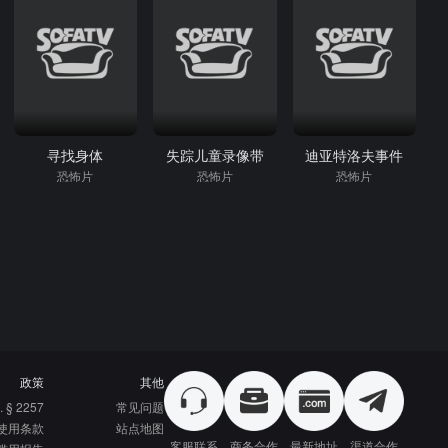
寻找身体
失踪儿童录像带
迪亚特洛夫事件
恐怖片
恐怖片
恐怖片
政策
其他
. § 2257
常见问题
使用条款
站点地图
客服联系
商务合作
最新地址
渠道合作