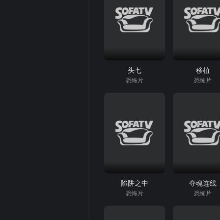
头七
移植
恐怖片
恐怖片
陷阱之中
夺魂连线
恐怖片
恐怖片