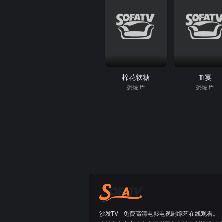
棉花软糖
血宴
恐怖片
恐怖片
沙发TV - 免费高清电影电视剧综艺在线观看。