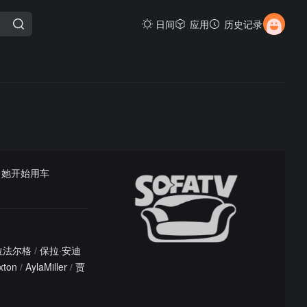
日间
应用
历史记录
，她开始用车
拉法尔格
/
保拉·安迪
xton
/
AylaMiller
/
贾