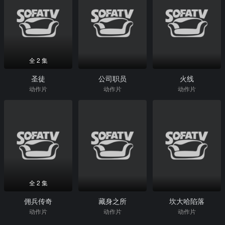
全 2 集
圣徒
公司职员
火线
动作片
动作片
动作片
全 2 集
佣兵传奇
藏身之所
坎大哈陷落
动作片
动作片
动作片