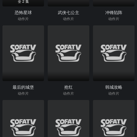
全 2 集
恐怖星球
武侠七公主
冲锋陷阵
动作片
动作片
动作片
最后的城堡
抢红
韩城攻略
动作片
动作片
动作片