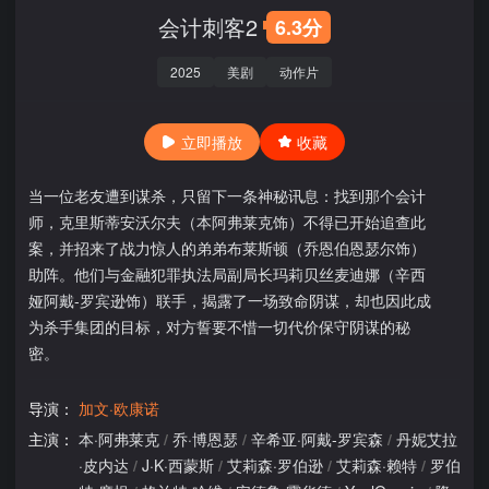
会计刺客2
6.3分
2025
美剧
动作片
立即播放
收藏
当一位老友遭到谋杀，只留下一条神秘讯息：找到那个会计
师，克里斯蒂安沃尔夫（本阿弗莱克饰）不得已开始追查此
案，并招来了战力惊人的弟弟布莱斯顿（乔恩伯恩瑟尔饰）
助阵。他们与金融犯罪执法局副局长玛莉贝丝麦迪娜（辛西
娅阿戴-罗宾逊饰）联手，揭露了一场致命阴谋，却也因此成
为杀手集团的目标，对方誓要不惜一切代价保守阴谋的秘
密。
导演：
加文·欧康诺
主演：
本·阿弗莱克
/
乔·博恩瑟
/
辛希亚·阿戴-罗宾森
/
丹妮艾拉
·皮内达
/
J·K·西蒙斯
/
艾莉森·罗伯逊
/
艾莉森·赖特
/
罗伯