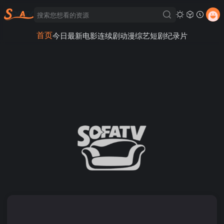
首页
今日最新
电影
连续剧
动漫
综艺
短剧
纪录片