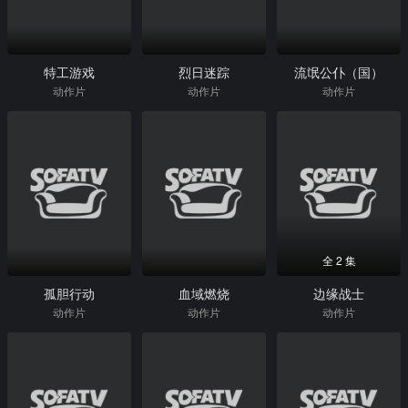
特工游戏
烈日迷踪
流氓公仆（国）
动作片
动作片
动作片
全 2 集
孤胆行动
血域燃烧
边缘战士
动作片
动作片
动作片