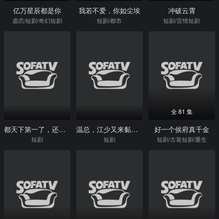
亿万星辰都是你
我若不爱，你如尘埃
冲破云霄
虐恋/短剧/奇幻短剧
短剧/都市
短剧/言情短剧
全 81 集
都天下第一了，还要当护花侍卫
温总，江少又来黏你了
好一个侯府真千金
短剧
短剧
短剧/古装短剧/重生