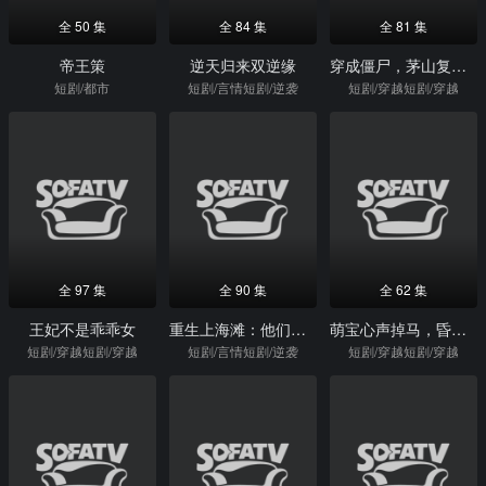
全 50 集
全 84 集
全 81 集
帝王策
逆天归来双逆缘
穿成僵尸，茅山复兴就靠你了
短剧/都市
短剧/言情短剧/逆袭
短剧/穿越短剧/穿越
全 97 集
全 90 集
全 62 集
王妃不是乖乖女
重生上海滩：他们逼我当帮主
萌宝心声掉马，昏君爹地又欺天啦
短剧/穿越短剧/穿越
短剧/言情短剧/逆袭
短剧/穿越短剧/穿越