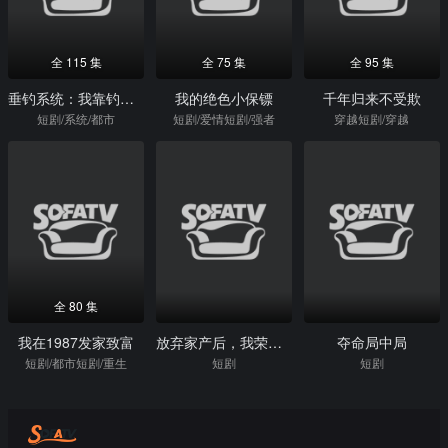
全 115 集
全 75 集
全 95 集
垂钓系统：我靠钓鱼财富自由
我的绝色小保镖
千年归来不受欺
短剧/系统/都市
短剧/爱情短剧/强者
穿越短剧/穿越
全 80 集
我在1987发家致富
放弃家产后，我荣耀归来
夺命局中局
短剧/都市短剧/重生
短剧
短剧