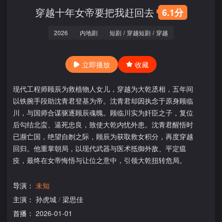
穿越十年女帝要把我赶回去
6.1分
2026
内地剧
短剧
/
穿越短剧
/
穿越
立即播放
收藏
现代工程师顾辰为救植物人女儿，穿越为大乾丞相，五年间
以铁腕手段助沈青君登基为帝。沈青君却因执念于原身顾临
川，与国师合谋驱逐顾辰魂魄。顾临川实为奸臣之子，复位
后勾结北蛮、逼死忠良，致使大乾内忧外患。沈青君醒悟时
已濒亡国，绝望自刎之际，顾辰为获取救女积分，再度穿越
回归。他重掌朝局，以现代武器与医术抵御外敌、平定瘟
疫，最终在女帝悔悟与让位之意中，引领大乾扭转危局。
导演：
未知
主演：
孙虎城
/
梁思佳
首播：
2026-01-01